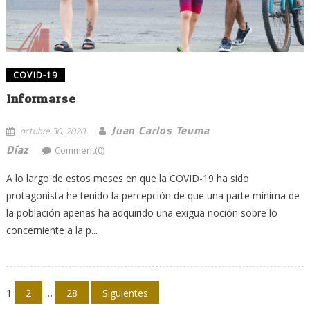
COVID-19
Informarse
Juan Carlos Teuma
octubre 30, 2020
Díaz
Comment(0)
A lo largo de estos meses en que la COVID-19 ha sido
protagonista he tenido la percepción de que una parte mínima de
la población apenas ha adquirido una exigua noción sobre lo
concerniente a la p...
Navegación
1
2
…
28
Siguientes