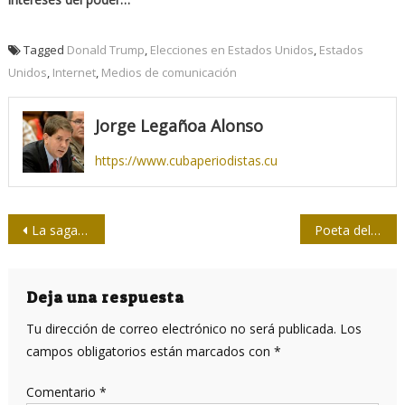
Tagged
Donald Trump
,
Elecciones en Estados Unidos
,
Estados
Unidos
,
Internet
,
Medios de comunicación
Jorge Legañoa Alonso
https://www.cubaperiodistas.cu
Navegación
La saga de la COVID-19
Poeta del color
de
entradas
Deja una respuesta
Tu dirección de correo electrónico no será publicada.
Los
campos obligatorios están marcados con
*
Comentario
*