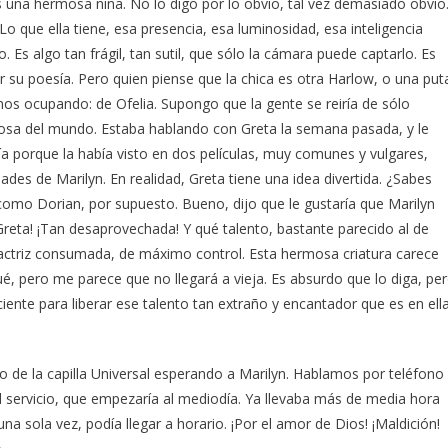
 Es una hermosa niña. No lo digo por lo obvio, tal vez demasiado obvio
 Lo que ella tiene, esa presencia, esa luminosidad, esa inteligencia
o. Es algo tan frágil, tan sutil, que sólo la cámara puede captarlo. Es
 su poesía. Pero quien piense que la chica es otra Harlow, o una put
os ocupando: de Ofelia. Supongo que la gente se reiría de sólo
ciosa del mundo. Estaba hablando con Greta la semana pasada, y le
eía porque la había visto en dos películas, muy comunes y vulgares,
des de Marilyn. En realidad, Greta tiene una idea divertida. ¿Sabes
 como Dorian, por supuesto. Bueno, dijo que le gustaría que Marilyn
Greta! ¡Tan desaprovechada! Y qué talento, bastante parecido al de
 actriz consumada, de máximo control. Esta hermosa criatura carece
ué, pero me parece que no llegará a vieja. Es absurdo que lo diga, pe
ciente para liberar ese talento tan extraño y encantador que es en ell
lo de la capilla Universal esperando a Marilyn. Hablamos por teléfono
 servicio, que empezaría al mediodía. Ya llevaba más de media hora
na sola vez, podía llegar a horario. ¡Por el amor de Dios! ¡Maldición!