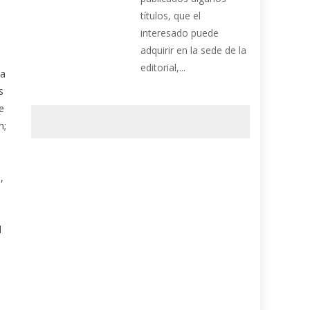
títulos, que el
interesado puede
adquirir en la sede de la
editorial,...
la
s
e
n;
,
d