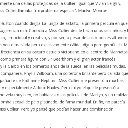
nte una de las protegidas de la Collier, igual que Vivian Leigh y,
s Collier llamaba “mi problema especial”: Marilyn Monroe.
uston cuando dirigía La jungla de asfalto, la primera película en que
sugerencia mía. Conocía a Miss Collier desde hacía unos seis años, y 
o, emocional y creativo, y por ser, a pesar de sus modales altanero
evemente malvada pero excesivamente cálida, digna pero gemütlich. M
frecuencia en su oscuro estudio victoriano en el centro de Manhatta
s como primera figura con Sir Beerbhom y el gran actor francés
 y la Garbo en los primeros años de la sueca, en las películas mudas.
 y compañera, Phyllis Wilbourn, una solterona brillante pero callada que
mpañante de Katharine Hepburn. Miss Collier me presentó a muchas
r y especialmente Aldoux Huxley. Pero fui yo el que le presentó a
no veía muy bien, no había visto las películas de Marilyn, y en realida
bomba sexual de pelo platinado, de fama mundial. En fin, no parecía
 Miss Collier. Pero yo pensé que podían hacer una combinación