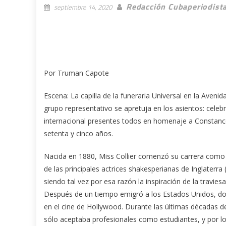
Redacción Cubaperiodist
septiembre 14, 2020
Por Truman Capote
Escena: La capilla de la funeraria Universal en la Aveni
grupo representativo se apretuja en los asientos: celebr
internacional presentes todos en homenaje a Constance Co
setenta y cinco años.
Nacida en 1880, Miss Collier comenzó su carrera como c
de las principales actrices shakesperianas de Inglaterr
siendo tal vez por esa razón la inspiración de la travie
Después de un tiempo emigró a los Estados Unidos, don
en el cine de Hollywood. Durante las últimas décadas de 
sólo aceptaba profesionales como estudiantes, y por lo 