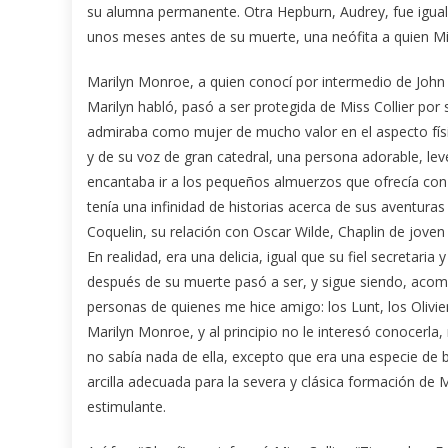
su alumna permanente. Otra Hepburn, Audrey, fue igualme
unos meses antes de su muerte, una neófita a quien Mis
Marilyn Monroe, a quien conocí por intermedio de John H
Marilyn habló, pasó a ser protegida de Miss Collier por 
admiraba como mujer de mucho valor en el aspecto físic
y de su voz de gran catedral, una persona adorable, l
encantaba ir a los pequeños almuerzos que ofrecía con 
tenía una infinidad de historias acerca de sus aventura
Coquelin, su relación con Oscar Wilde, Chaplin de joven
En realidad, era una delicia, igual que su fiel secretaria
después de su muerte pasó a ser, y sigue siendo, aco
personas de quienes me hice amigo: los Lunt, los Olivie
Marilyn Monroe, y al principio no le interesó conocerla, 
no sabía nada de ella, excepto que era una especie de 
arcilla adecuada para la severa y clásica formación de
estimulante.