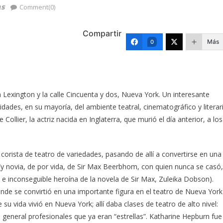
as
Comment(0)
Compartir
Más
0
da Lexington y la calle Cincuenta y dos, Nueva York. Un interesante
idades, en su mayoría, del ambiente teatral, cinematográfico y literar
llier, la actriz nacida en Inglaterra, que murió el día anterior, a los
orista de teatro de variedades, pasando de allí a convertirse en una
a (y novia, de por vida, de Sir Max Beerbhom, con quien nunca se casó,
sa e inconseguible heroína de la novela de Sir Max, Zuleika Dobson).
de se convirtió en una importante figura en el teatro de Nueva York
su vida vivió en Nueva York; allí daba clases de teatro de alto nivel:
general profesionales que ya eran “estrellas”. Katharine Hepburn fue