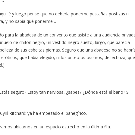
o…
illé y luego pensé que no debería ponerme pestañas postizas ni
ara, y no sabía qué ponerme…
do para la abadesa de un convento que asiste a una audiencia privad
añuelo de chifón negro, un vestido negro suelto, largo, que parecía
belleza de sus esbeltas piernas. Seguro que una abadesa no se habrí
eróticos, que había elegido, ni los anteojos oscuros, de lechuza, que
l.)
¿Estás seguro? Estoy tan nerviosa, ¿sabes? ¿Dónde está el baño? Si
Cyril Ritchard: ya ha empezado el panegírico.
ogramos ubicarnos en un espacio estrecho en la última fila.