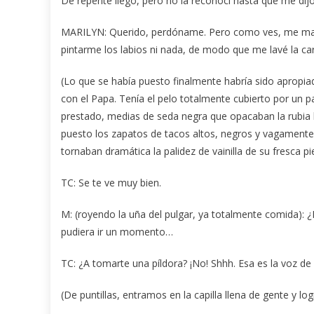
De repente llegó, pero no la reconocí hasta que me dij
MARILYN: Querido, perdóname. Pero como ves, me maqu
pintarme los labios ni nada, de modo que me lavé la c
(Lo que se había puesto finalmente habría sido apropia
con el Papa. Tenía el pelo totalmente cubierto por un p
prestado, medias de seda negra que opacaban la rubia 
puesto los zapatos de tacos altos, negros y vagamente 
tornaban dramática la palidez de vainilla de su fresca pie
TC: Se te ve muy bien.
M: (royendo la uña del pulgar, ya totalmente comida): 
pudiera ir un momento…
TC: ¿A tomarte una píldora? ¡No! Shhh. Esa es la voz de 
(De puntillas, entramos en la capilla llena de gente y l