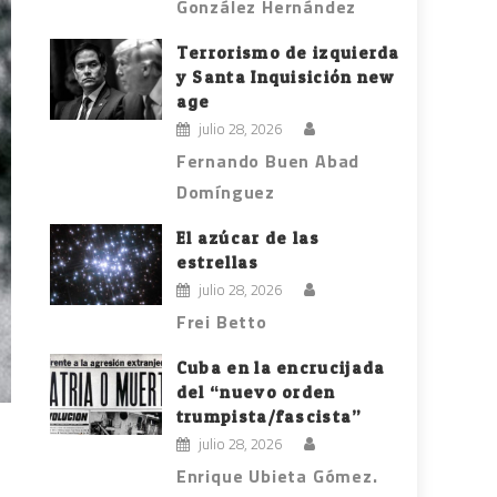
González Hernández
Terrorismo de izquierda
y Santa Inquisición new
age
julio 28, 2026
Fernando Buen Abad
Domínguez
El azúcar de las
estrellas
julio 28, 2026
Frei Betto
Cuba en la encrucijada
del “nuevo orden
trumpista/fascista”
julio 28, 2026
Enrique Ubieta Gómez.