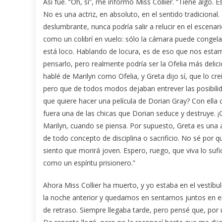
Así fue. “Oh, sí”, me informó Miss Collier. “Tiene algo.
No es una actriz, en absoluto, en el sentido tradicional.
deslumbrante, nunca podría salir a relucir en el escenari
como un colibrí en vuelo: sólo la cámara puede congelar
está loco. Hablando de locura, es de eso que nos estam
pensarlo, pero realmente podría ser la Ofelia más deli
hablé de Marilyn como Ofelia, y Greta dijo sí, que lo cr
pero que de todos modos dejaban entrever las posibilida
que quiere hacer una película de Dorian Gray? Con ella
fuera una de las chicas que Dorian seduce y destruye. ¡
Marilyn, cuando se piensa. Por supuesto, Greta es una
de todo concepto de disciplina o sacrificio. No sé por q
siento que morirá joven. Espero, ruego, que viva lo sufi
como un espíritu prisionero.”
Ahora Miss Collier ha muerto, y yo estaba en el vestíbu
la noche anterior y quedamos en sentarnos juntos en el
de retraso. Siempre llegaba tarde, pero pensé que, por u