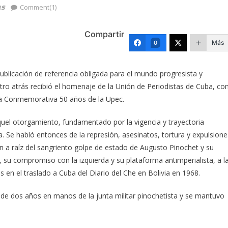
as
Comment(1)
Compartir
Más
0
 publicación de referencia obligada para el mundo progresista y
tro atrás recibió el homenaje de la Unión de Periodistas de Cuba, co
da Conmemorativa 50 años de la Upec.
uel otorgamiento, fundamentado por la vigencia y trayectoria
na. Se habló entonces de la represión, asesinatos, tortura y expulsione
ión a raíz del sangriento golpe de estado de Augusto Pinochet y su
a, su compromiso con la izquierda y su plataforma antimperialista, a l
 en el traslado a Cuba del Diario del Che en Bolivia en 1968.
s de dos años en manos de la junta militar pinochetista y se mantuvo