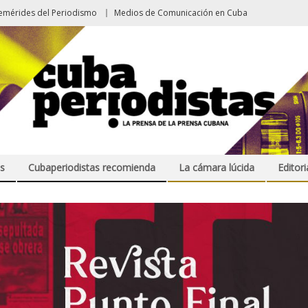
emérides del Periodismo
Medios de Comunicación en Cuba
s
Cubaperiodistas recomienda
La cámara lúcida
Editori