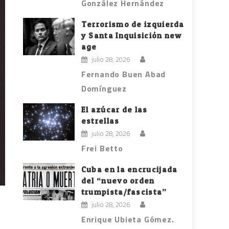
González Hernández
Terrorismo de izquierda
y Santa Inquisición new
age
julio 28, 2026
Fernando Buen Abad
Domínguez
El azúcar de las
estrellas
julio 28, 2026
Frei Betto
Cuba en la encrucijada
del “nuevo orden
trumpista/fascista”
julio 28, 2026
Enrique Ubieta Gómez.