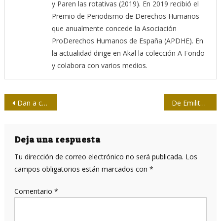
y Paren las rotativas (2019). En 2019 recibió el
Premio de Periodismo de Derechos Humanos
que anualmente concede la Asociación
ProDerechos Humanos de España (APDHE). En
la actualidad dirige en Akal la colección A Fondo
y colabora con varios medios.
Navegación
Dan a conocer ganadores del Concurso infantil La Historia de mi escuela
De Emilito a Eusebio
de
entradas
Deja una respuesta
Tu dirección de correo electrónico no será publicada.
Los
campos obligatorios están marcados con
*
Comentario
*