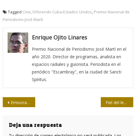
Tagged
Cine
,
Diferendo Cuba-Estados Unidos
,
Premio Nacional de
Periodismo José Martí
Enrique Ojito Linares
Premio Nacional de Periodismo José Martí en el
año 2020. Director de programas, analista en
espacios radiales y guionista. Periodista en el
periódico "Escambray", en la ciudad de Sancti
Spíritus.
Navegación
Emisora Mil Diez: vocera del pueblo
Fiel del lenguaje 44/ Errores a la intemperie
de
entradas
Deja una respuesta
Tu dirección de correo electrónico no será publicada.
Los