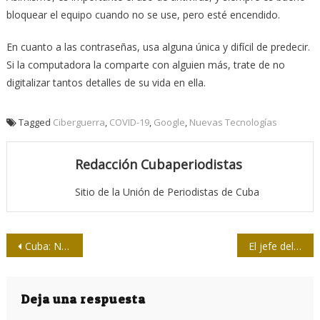
bloquear el equipo cuando no se use, pero esté encendido.
En cuanto a las contraseñas, usa alguna única y difícil de predecir.
Si la computadora la comparte con alguien más, trate de no
digitalizar tantos detalles de su vida en ella.
Tagged
Ciberguerra
,
COVID-19
,
Google
,
Nuevas Tecnologías
Redacción Cubaperiodistas
Sitio de la Unión de Periodistas de Cuba
Navegación
Cuba: Nuevo antiviral CIGB-300 muestra resultados alentadores para tratar la COVID- 19
El jefe del gabinete de la Casa Blanca dice que EEUU celebrará elecciones el 3 de noviembre
de
entradas
Deja una respuesta