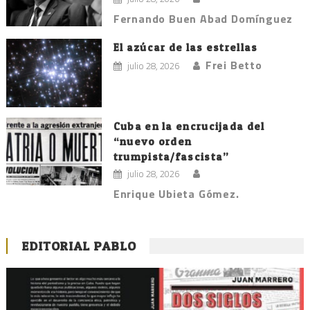
Fernando Buen Abad Domínguez
El azúcar de las estrellas
Frei Betto
julio 28, 2026
Cuba en la encrucijada del
“nuevo orden
trumpista/fascista”
julio 28, 2026
Enrique Ubieta Gómez.
EDITORIAL PABLO