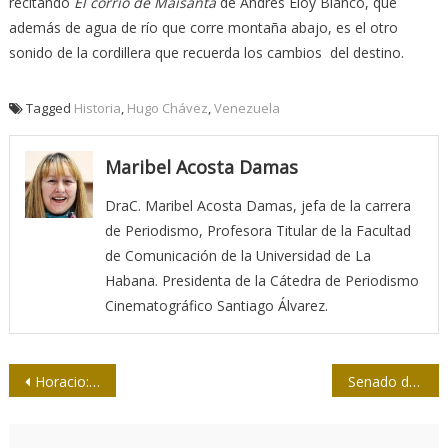
recitando
El corrío de Maisanta
de Andrés Eloy Blanco, que
además de agua de río que corre montaña abajo, es el otro
sonido de la cordillera que recuerda los cambios del destino.
Tagged
Historia
,
Hugo Chávez
,
Venezuela
Maribel Acosta Damas
DraC. Maribel Acosta Damas, jefa de la carrera
de Periodismo, Profesora Titular de la Facultad
de Comunicación de la Universidad de La
Habana. Presidenta de la Cátedra de Periodismo
Cinematográfico Santiago Álvarez.
Navegación
Horacio: el primer caricaturista marxista de América Latina
Senado de EEUU prohíbe TikTok en dispositivos gubernamentales
de