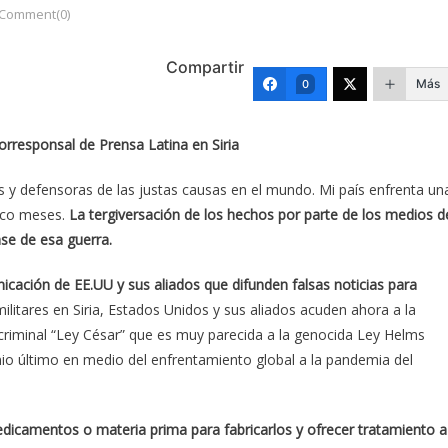
Comment(0)
Compartir
Más
0
orresponsal de Prensa Latina en Siria
as y defensoras de las justas causas en el mundo. Mi país enfrenta un
inco meses.
La tergiversación de los hechos por parte de los medios d
ase de esa guerra.
cación de EE.UU y sus aliados que difunden falsas noticias para
y militares en Siria, Estados Unidos y sus aliados acuden ahora a la
criminal “Ley César” que es muy parecida a la genocida Ley Helms
nio último en medio del enfrentamiento global a la pandemia del
edicamentos o materia prima para fabricarlos y ofrecer tratamiento a