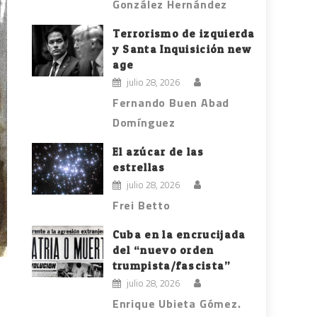
González Hernández
Terrorismo de izquierda
y Santa Inquisición new
age
julio 28, 2026
Fernando Buen Abad
Domínguez
El azúcar de las
estrellas
julio 28, 2026
Frei Betto
Cuba en la encrucijada
del “nuevo orden
trumpista/fascista”
julio 28, 2026
Enrique Ubieta Gómez.