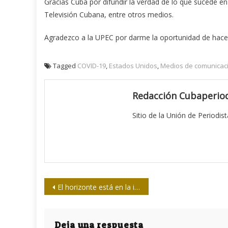
Gracias Cuba por difundir la verdad de lo que sucede e
Televisión Cubana, entre otros medios.
Agradezco a la UPEC por darme la oportunidad de hacer 
Tagged
COVID-19
,
Estados Unidos
,
Medios de comunicac
Redacción Cubaperiod
Sitio de la Unión de Periodis
Navegación
El horizonte está en la integración comunicacional
de
entradas
Deja una respuesta