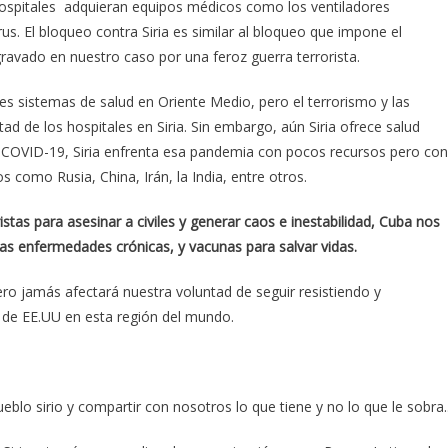
hospitales adquieran equipos médicos como los ventiladores
us. El bloqueo contra Siria es similar al bloqueo que impone el
avado en nuestro caso por una feroz guerra terrorista.
res sistemas de salud en Oriente Medio, pero el terrorismo y las
d de los hospitales en Siria. Sin embargo, aún Siria ofrece salud
de COVID-19, Siria enfrenta esa pandemia con pocos recursos pero con
s como Rusia, China, Irán, la India, entre otros.
tas para asesinar a civiles y generar caos e inestabilidad, Cuba nos
as enfermedades crónicas, y vacunas para salvar vidas.
ro jamás afectará nuestra voluntad de seguir resistiendo y
s de EE.UU en esta región del mundo.
pueblo sirio y compartir con nosotros lo que tiene y no lo que le sobra.