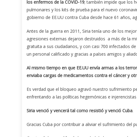
los enfermos de la COVID-19
; también impide que los 
pulmonares y los kits de prueba para el nuevo coronavir
gobierno de EE.UU contra Cuba desde hace 61 años, agr
Antes de la guerra en 2011, Siria tenía uno de los mejo
agresiones externas dejaron destruidos a más de la mita
gratuita a sus ciudadanos, y con casi 700 infectados 
un personal calificado y gracias a países amigos y aliado
Al mismo tiempo en que EE.UU envía armas a los terroris
enviaba cargas de medicamentos contra el cáncer y otr
Es verdad que el bloqueo agravó nuestro sufrimiento pe
enfrentando a las políticas hegemónicas e injerencista
Siria venció y vencerá tal como resistió y venció Cuba
.
Gracias Cuba por contribuir a aliviar el sufrimiento del 