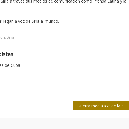
n Siria a través sus medios de comunicación como Prensa Latina y la
llegar la voz de Siria al mundo.
ión
,
Siria
istas
tas de Cuba
Guerra mediática: de la racionalidad a la emotividad