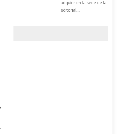
adquirir en la sede de la
editorial,...
,
e
o