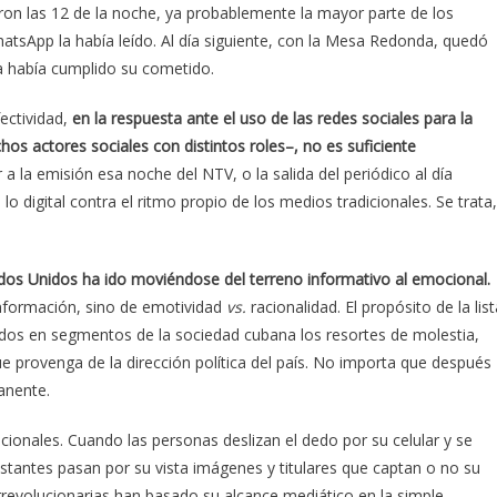
ron las 12 de la noche, ya probablemente la mayor parte de los
WhatsApp la había leído. Al día siguiente, con la Mesa Redonda, quedó
a había cumplido su cometido.
ectividad,
en la respuesta ante el uso de las redes sociales para la
os actores sociales con distintos roles–, no es suficiente
 la emisión esa noche del NTV, o la salida del periódico al día
o digital contra el ritmo propio de los medios tradicionales. Se trata,
ados Unidos ha ido moviéndose del terreno informativo al emocional.
nformación, sino de emotividad
vs.
racionalidad. El propósito de la list
ados en segmentos de la sociedad cubana los resortes de molestia,
e provenga de la dirección política del país. No importa que después
anente.
onales. Cuando las personas deslizan el dedo por su celular y se
stantes pasan por su vista imágenes y titulares que captan o no su
revolucionarias han basado su alcance mediático en la simple