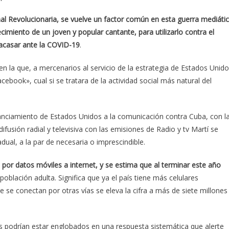
al Revolucionaria, se vuelve un factor común en esta guerra mediáti
ecimiento de un joven y popular cantante, para utilizarlo contra el
acasar ante la COVID-19
.
 en la que, a mercenarios al servicio de la estrategia de Estados Unid
ook», cual si se tratara de la actividad social más natural del
ciamiento de Estados Unidos a la comunicación contra Cuba, con l
difusión radial y televisiva con las emisiones de Radio y tv Martí se
adual, a la par de necesaria o imprescindible.
por datos móviles a internet, y se estima que al terminar este año
población adulta. Significa que ya el país tiene más celulares
se conectan por otras vías se eleva la cifra a más de siete millones
s podrían estar englobados en una respuesta sistemática que alerte