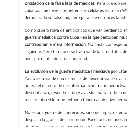
circulación de la falsa lista de medidas
. Para cuando die
cubanos que tiene internet en sus celulares y utilizan 
demostrada su falsedad, pero para ese entonces la list
Como si se tratara de antibióticos que van perdiendo ef
guerra mediática contra Cuba –en la que participan much
contraponer la mera información.
No basta con esperar a
siguiente. Pero tampoco se trata ya de la inmediatez de l
principalmente, de intencionalidad.
La evolución de la guerra mediática financiada por Est
Ya no se trata de una dinámica de desinformación
vs.
i
no era el efímero de desinformar, sino mantener activ
desconfianza, resentimiento y aversión hacia todo lo qu
resulte falsa si lo momentáneo tributa al objetivo perm
No es una guerra de contenidos, sino de impactos emoci
desplaza la gráfica de su muro de Facebook, en unos in
atención. Un creciente número de páginas webs contrar