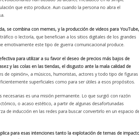
pulación que esto produce. Aun cuando la persona no abra el
sa.
rápida, se combina con memes, y la producción de videos para YouTube
ráfico o lectoría, que benefician a los sitios digitales de los grandes
ue emotivamente este tipo de guerra comunicacional produce.
efectiva para utilizar a su favor el deseo de precios más bajos de
ez y las colas en las tiendas, el disgusto ante la mala calidad de
s de opinión», a músicos, humoristas, actores y todo tipo de figuras
ficientemente superficiales como para ser útiles a esos propósitos.
as necesarias es una misión permanente. Lo que surgió con razón
ctónico, o acaso estético, a partir de algunas desafortunadas
uerza de inducción en las redes para buscar convertirlo en un espacio d
plica para esas intenciones tanto la explotación de temas de impact