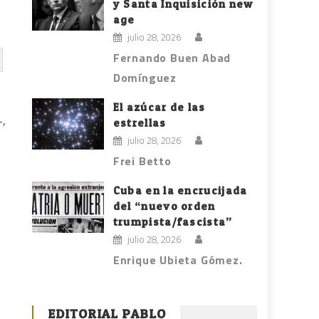
y Santa Inquisición new
age
julio 28, 2026
Fernando Buen Abad
Domínguez
El azúcar de las
–,
estrellas
julio 28, 2026
Frei Betto
Cuba en la encrucijada
del “nuevo orden
trumpista/fascista”
julio 28, 2026
Enrique Ubieta Gómez.
EDITORIAL PABLO