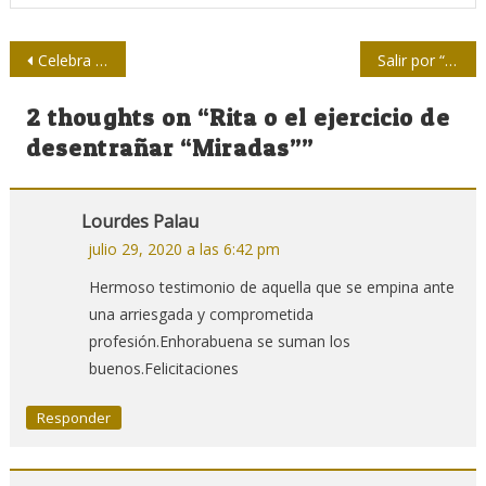
Navegación
Celebra periódico 26 nuevo aniversario de su fundación
Salir por “el Invasor”
de
2 thoughts on “
Rita o el ejercicio de
entradas
desentrañar “Miradas”
”
Lourdes Palau
julio 29, 2020 a las 6:42 pm
Hermoso testimonio de aquella que se empina ante
una arriesgada y comprometida
profesión.Enhorabuena se suman los
buenos.Felicitaciones
Responder