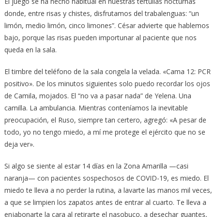
El juego se ha hecho habitual en nuestras tertulias nocturnas
donde, entre risas y chistes, disfrutamos del trabalenguas: “un
limón, medio limón, cinco limones”. César advierte que hablemos
bajo, porque las risas pueden importunar al paciente que nos
queda en la sala.
El timbre del teléfono de la sala congela la velada. «Cama 12: PCR
positivo». De los minutos siguientes solo puedo recordar los ojos
de Camila, mojados. El “no va a pasar nada” de Yelena. Una
camilla. La ambulancia. Mientras conteníamos la inevitable
preocupación, el Ruso, siempre tan certero, agregó: «A pesar de
todo, yo no tengo miedo, a mí me protege el ejército que no se
deja ver».
Si algo se siente al estar 14 días en la Zona Amarilla —casi
naranja— con pacientes sospechosos de COVID-19, es miedo. El
miedo te lleva a no perder la rutina, a lavarte las manos mil veces,
a que se limpien los zapatos antes de entrar al cuarto. Te lleva a
enjabonarte la cara al retirarte el nasobuco, a desechar guantes,