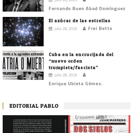
Fernando Buen Abad Domínguez
El azúcar de las estrellas
Frei Betto
julio 28, 2026
Cuba en la encrucijada del
“nuevo orden
trumpista/fascista”
julio 28, 2026
Enrique Ubieta Gómez.
EDITORIAL PABLO