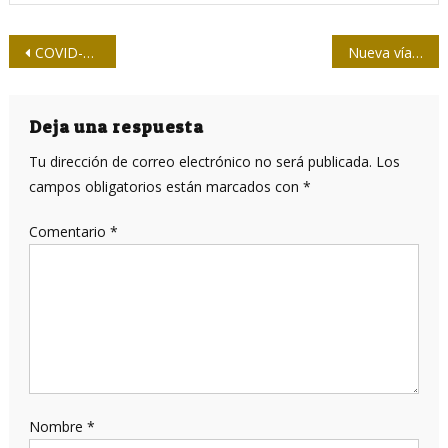
Navegación
COVID-19: Contar la batalla desde la Zona Roja
Nueva vía para la entrega de los trabajos
de
entradas
Deja una respuesta
Tu dirección de correo electrónico no será publicada.
Los
campos obligatorios están marcados con
*
Comentario
*
Nombre
*