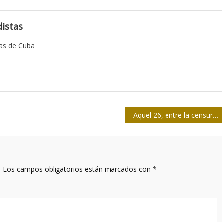
istas
tas de Cuba
Aquel 26, entre la censura y la intrepidez del periodismo
.
Los campos obligatorios están marcados con
*