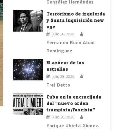
González Hernández
Terrorismo de izquierda
y Santa Inquisición new
age
julio 28, 2026
Fernando Buen Abad
Domínguez
El azúcar de las
estrellas
julio 28, 2026
Frei Betto
Cuba en la encrucijada
del “nuevo orden
trumpista/fascista”
julio 28, 2026
Enrique Ubieta Gómez.