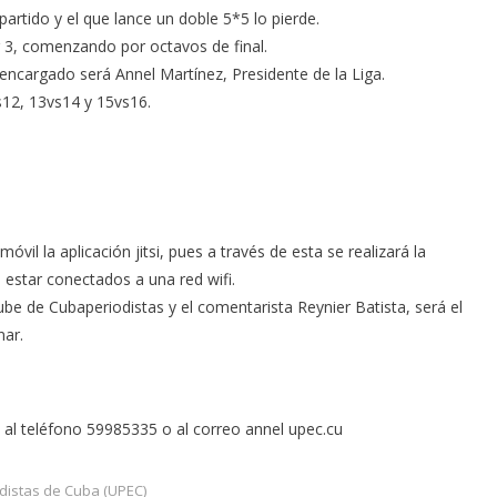
rtido y el que lance un doble 5*5 lo pierde.
ar 3, comenzando por octavos de final.
encargado será Annel Martínez, Presidente de la Liga.
s12, 13vs14 y 15vs16.
vil la aplicación jitsi, pues a través de esta se realizará la
 estar conectados a una red wifi.
be de Cubaperiodistas y el comentarista Reynier Batista, será el
nar.
 al teléfono 59985335 o al correo annel upec.cu
distas de Cuba (UPEC)