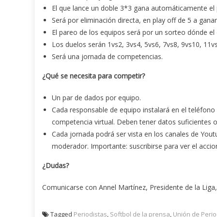
El que lance un doble 3*3 gana automáticamente el pa
Será por eliminación directa, en play off de 5 a gan
El pareo de los equipos será por un sorteo dónde el 
Los duelos serán 1vs2, 3vs4, 5vs6, 7vs8, 9vs10, 11v
Será una jornada de competencias.
¿Qué se necesita para competir?
Un par de dados por equipo.
Cada responsable de equipo instalará en el teléfono mó
competencia virtual. Deben tener datos suficientes o
Cada jornada podrá ser vista en los canales de Youtu
moderador. Importante: suscribirse para ver el accio
¿Dudas?
Comunicarse con Annel Martínez, Presidente de la Liga,
Tagged
Periodistas
,
Softbol de la prensa
,
Unión de Perio