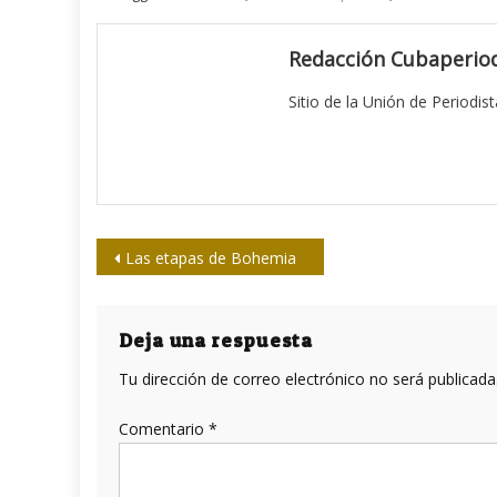
Redacción Cubaperiod
Sitio de la Unión de Periodis
Navegación
Las etapas de Bohemia
de
entradas
Deja una respuesta
Tu dirección de correo electrónico no será publicada
Comentario
*