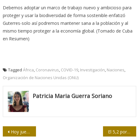
Debemos adoptar un marco de trabajo nuevo y ambicioso para
proteger y usar la biodiversidad de forma sostenible-enfatizó
Guterres-solo así podremos mantener sana a la población y al
mismo tiempo proteger a la economía global. (Tomado de Cuba
en Resumen)
Tagged
África
,
Coronavirus
,
COVID-19
,
Investigación
,
Naciones
,
Organización de Naciones Unidas (ONU)
Patricia Maria Guerra Soriano
Navegación
Hoy jueves, por videoconferencia, resultados del Concurso 26 de Julio
El 5,2 por ciento de los españoles tienen anticuerpos contra la COVID-19