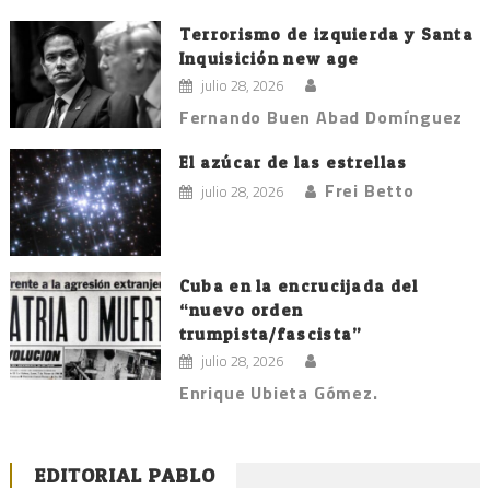
Terrorismo de izquierda y Santa
Inquisición new age
julio 28, 2026
Fernando Buen Abad Domínguez
El azúcar de las estrellas
Frei Betto
julio 28, 2026
Cuba en la encrucijada del
“nuevo orden
trumpista/fascista”
julio 28, 2026
Enrique Ubieta Gómez.
EDITORIAL PABLO