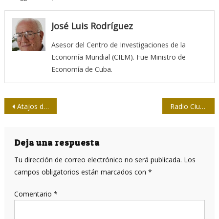
José Luis Rodríguez
Asesor del Centro de Investigaciones de la
Economía Mundial (CIEM). Fue Ministro de
Economía de Cuba.
Navegación
Atajos de la memoria colectiva
Radio Ciudad del Mar de Cienfuegos: la señora de la brisa en tu dial
de
entradas
Deja una respuesta
Tu dirección de correo electrónico no será publicada.
Los
campos obligatorios están marcados con
*
Comentario
*