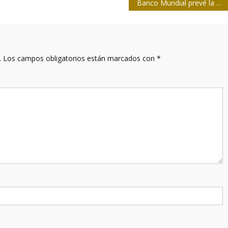
Banco Mundial prevé la peor recesión económica desde la Segunda Guerra Mundial
.
Los campos obligatorios están marcados con
*