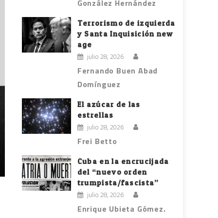
González Hernández
Terrorismo de izquierda
y Santa Inquisición new
age
julio 28, 2026
Fernando Buen Abad
Domínguez
El azúcar de las
estrellas
julio 28, 2026
Frei Betto
Cuba en la encrucijada
del “nuevo orden
trumpista/fascista”
julio 28, 2026
Enrique Ubieta Gómez.