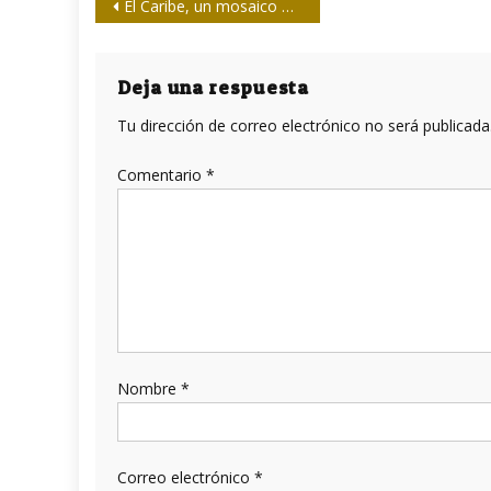
Navegación
El Caribe, un mosaico de culturas, orígenes y ancestros
de
entradas
Deja una respuesta
Tu dirección de correo electrónico no será publicada
Comentario
*
Nombre
*
Correo electrónico
*