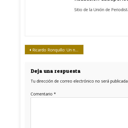
Sitio de la Unión de Periodis
Navegación
Ricardo Ronquillo: Un nuevo modelo de prensa pública para el socialismo cubano
de
entradas
Deja una respuesta
Tu dirección de correo electrónico no será publicada
Comentario
*