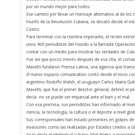
por un mundo mejor para todos.
Ese camino por llevar un mensaje alternativo al de lo
triunfo de la Revolución Cubana, se desató desde el e
Castro.
Para terminar con la mentira imperante, el recién est
unos 400 periodistas del mundo a la llamada Operación
contar con un medio para mostrar las verdades de Cuba
Fue así que pocos meses después de esa cita, el coman
Masetti fundaron Prensa Latina, una agencia que transm
El nuevo espacio comunicativo contó desde el inicio con
argentino Rodolfo Walsh, el uruguayo Carlos María Gut
Masetti, que fue el primer director general, definió el pe
decía- no se puede ser imparcial ante el bien y el mal.
Con esa premisa, sus periodistas han informado al mundo
ciencia, la tecnología, la cultura o el deporte a nivel glo
Sus corresponsales han estado presentes en golpes de 
invasiones como las realizadas por Estados Unidos a 
Ya lo decía el intelectual cubano Abel Prieto a propósit