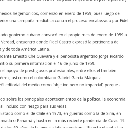
s medios hegemónicos, comenzó en enero de 1959, pues luego del
xterior una campaña mediática contra el proceso encabezado por Fide
renado gobierno cubano convocó en el propio mes de enero de 1959 a
 Verdad, encuentro donde Fidel Castro expresó la pertinencia de
 y de toda América Latina.
dante Ernesto Che Guevara y el periodista argentino Jorge Ricardo
itió su primera información el 16 de junio de 1959.
 el apoyo de prestigiosos profesionales, entre ellos el también
iérrez, así como el colombiano Gabriel García Márquez.
rfil editorial del medio como ‘objetivo pero no imparcial’, porque -
 sobre los principales acontecimientos de la política, la economía, 
bal, incluso con riesgo para sus vidas.
Estado como el de Chile en 1973, en guerras como la de Siria, en
Granada o Panamá y hasta en la más reciente pandemia de Covid-19.
o de los 60 años de la agencia latinoamericana: ‘En este planeta tan