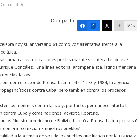
Comment(0)
Compartir
Más
0
elebra hoy su aniversario 61 como voz alternativa frente a la
ediática.
 se suman a las felicitaciones por las más de seis décadas de ese
ique González,- una línea editorial antimperialista, latinoamericana
noticias falsas.
ien fuera director de Prensa Latina entre 1973 y 1984, la agencia
propagandísticas contra Cuba, pero también contra los procesos
en las mentiras contra la isla y, por tanto, permanece intacta la
n contra Cuba y otras naciones, advierte Robreño.
studios Nuestroamericano de Bolivia, felicitó a Prensa Latina por sus 
ar con la información a nuestros pueblos’.
alificó a la agencia de voz de los pueblos que luchan por la justicia y