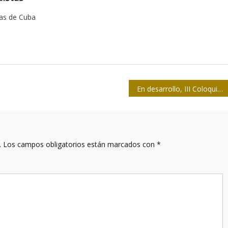
tas de Cuba
En desarrollo, III Coloquio Nacional sobre Periodismo Cultural
.
Los campos obligatorios están marcados con
*