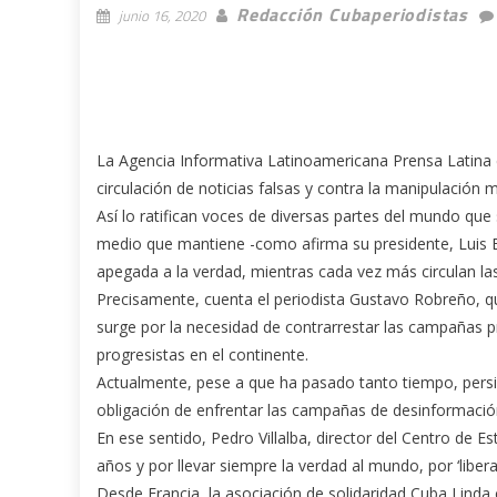
Redacción Cubaperiodistas
junio 16, 2020
La Agencia Informativa Latinoamericana Prensa Latina c
circulación de noticias falsas y contra la manipulación m
Así lo ratifican voces de diversas partes del mundo que
medio que mantiene -como afirma su presidente, Luis Enr
apegada a la verdad, mientras cada vez más circulan las 
Precisamente, cuenta el periodista Gustavo Robreño, qu
surge por la necesidad de contrarrestar las campañas 
progresistas en el continente.
Actualmente, pese a que ha pasado tanto tiempo, persist
obligación de enfrentar las campañas de desinformació
En ese sentido, Pedro Villalba, director del Centro de E
años y por llevar siempre la verdad al mundo, por ‘liber
Desde Francia, la asociación de solidaridad Cuba Linda c