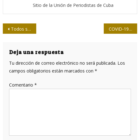
Sitio de la Unión de Periodistas de Cuba
Navegación
Todos somos Lorca
COVID-19: Cuba trabaja para impedir una fase endémica
de
entradas
Deja una respuesta
Tu dirección de correo electrónico no será publicada.
Los
campos obligatorios están marcados con
*
Comentario
*