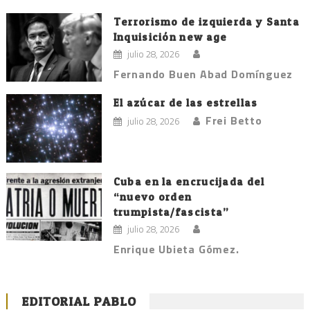
Terrorismo de izquierda y Santa
Inquisición new age
julio 28, 2026
Fernando Buen Abad Domínguez
El azúcar de las estrellas
Frei Betto
julio 28, 2026
Cuba en la encrucijada del
“nuevo orden
trumpista/fascista”
julio 28, 2026
Enrique Ubieta Gómez.
EDITORIAL PABLO