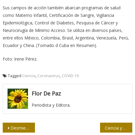
Sus campos de acción también abarcan programas de salud
como Materno Infantil, Certificación de Sangre, Vigilancia
Epidemiológica, Control de Diabetes, Pesquisa de Cáncer y
Neurocirugía de Mínimo Acceso. Se utiliza en diversos países,
entre ellos México, Colombia, Brasil, Argentina, Venezuela, Perú,
Ecuador y China. (Tomado d Cuba en Resumen).
Foto: Irene Pérez.
Tagged
Ciencia
,
Coronavirus
,
COVID-19
Flor De Paz
Periodista y Editora.
Navegación
Desmienten rumores sobre enfermedad de médicos cubanos en Sudáfrica
Ciencia y pseudociencia, dos percepciones opuestas