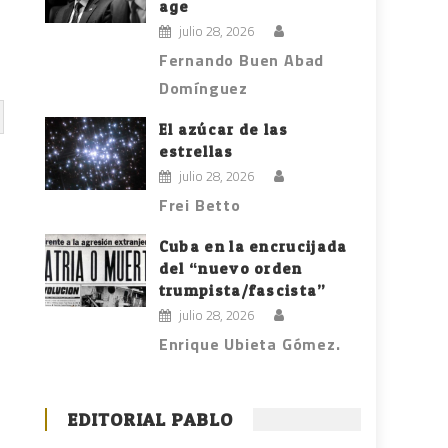
age
julio 28, 2026
Fernando Buen Abad
Domínguez
El azúcar de las
estrellas
julio 28, 2026
Frei Betto
Cuba en la encrucijada
del “nuevo orden
trumpista/fascista”
julio 28, 2026
Enrique Ubieta Gómez.
EDITORIAL PABLO