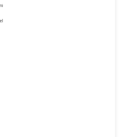
mi
el