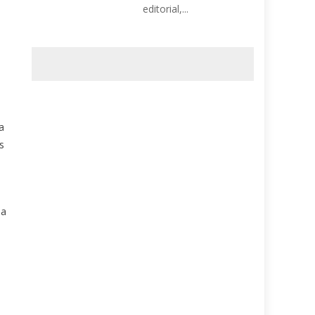
editorial,...
a
s
ha