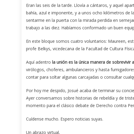
Eran las seis de la tarde. Llovía a cántaros, y aquel ap
bahía, azul e imponente, y a unos ocho kilómetros de 
sentarme en la puerta con la mirada perdida en semejant
trabajo a las diez. Habíamos conformado un buen equip
En este bloque somos cuatro voluntarios: Maureen, estu
profe Belkys, vicedecana de la Facultad de Cultura Física
Aquí adentro
la unión es la única manera de sobrevivir 
virólogos, choferes, ambulancieros y hasta fumigador
contar para soltar algunas carcajadas o consultar cualq
Por hoy me despido, Josué acaba de terminar su concier
Ayer conversamos sobre historias de rebeldía y de tris
momento para el clásico debate de Derecho contra Pe
Cuídense mucho. Espero noticias suyas.
Un abrazo virtual,