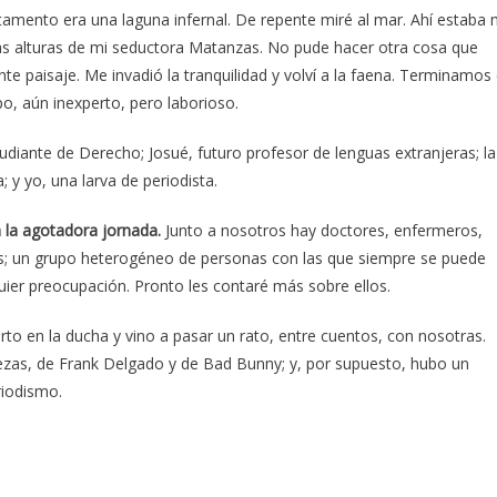
artamento era una laguna infernal. De repente miré al mar. Ahí estaba 
las alturas de mi seductora Matanzas. No pude hacer otra cosa que
e paisaje. Me invadió la tranquilidad y volví a la faena. Terminamos 
o, aún inexperto, pero laborioso.
diante de Derecho; Josué, futuro profesor de lenguas extranjeras; la
; y yo, una larva de periodista.
a la agotadora jornada.
Junto a nosotros hay doctores, enfermeros,
es; un grupo heterogéneo de personas con las que siempre se puede
uier preocupación. Pronto les contaré más sobre ellos.
to en la ducha y vino a pasar un rato, entre cuentos, con nosotras.
tezas, de Frank Delgado y de Bad Bunny; y, por supuesto, hubo un
riodismo.