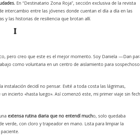
iudades.
En “Destinatario Zona Roja”, sección exclusiva de la revista
de intercambio entre las jóvenes donde cuentan el día a día en las
y las historias de resiliencia que brotan allí.
I
zco, pero creo que este es el mejor momento. Soy Daniela —Dan par
trabajo como voluntaria en un centro de aislamiento para sospechoso
 la instalación decidí no pensar. Evité a toda costa las lágrimas,
un incierto «hasta luego». Así comenzó este, mi primer viaje sin fec
 una
extensa rutina diaria que no entendí much
o, solo quedaba
de verde, con cloro y trapeador en mano. Lista para limpiar la
 paciente.