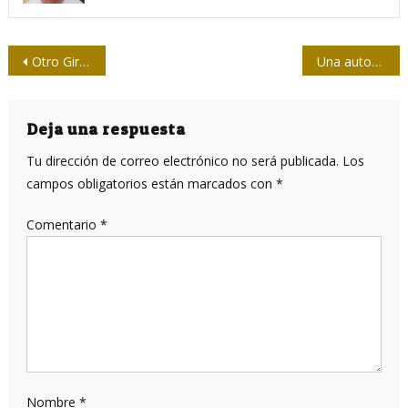
Navegación
Otro Girón en su 60 aniversario
Una autopesquisa necesaria
de
entradas
Deja una respuesta
Tu dirección de correo electrónico no será publicada.
Los
campos obligatorios están marcados con
*
Comentario
*
Nombre
*