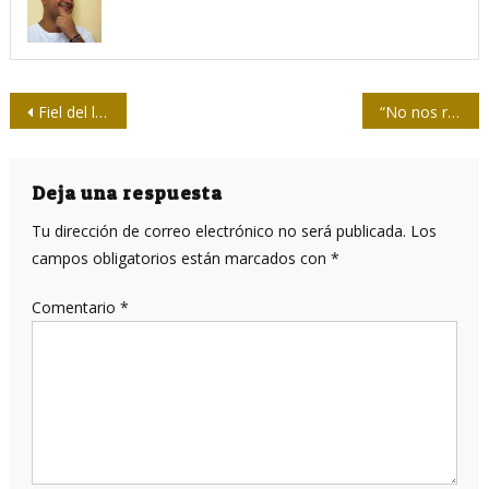
Navegación
Fiel del lenguaje 27 / ¿“Defenestrar” el idioma?
“No nos rendimos, seguimos luchando…”
de
entradas
Deja una respuesta
Tu dirección de correo electrónico no será publicada.
Los
campos obligatorios están marcados con
*
Comentario
*