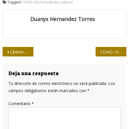
Tagged
COVID-19
,
Periodismo cultural
Duanys Hernandez Torres
Navegación
Libertinaje patibulario
COVID-19 en Cuba: se mantiene la tendencia
de
entradas
Deja una respuesta
Tu dirección de correo electrónico no será publicada.
Los
campos obligatorios están marcados con
*
Comentario
*