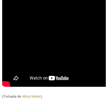
(Tomada de
Alma Mater
).