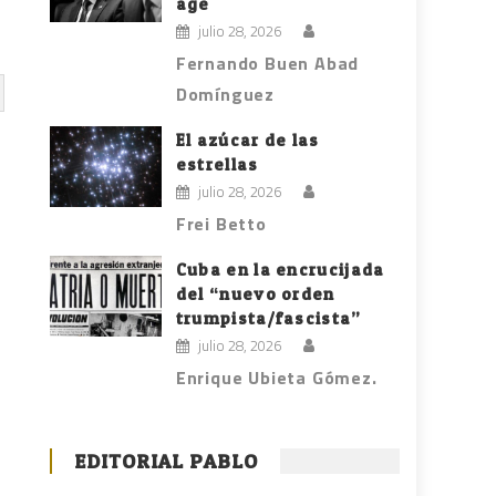
age
julio 28, 2026
Fernando Buen Abad
Domínguez
El azúcar de las
estrellas
julio 28, 2026
Frei Betto
Cuba en la encrucijada
del “nuevo orden
trumpista/fascista”
julio 28, 2026
Enrique Ubieta Gómez.
EDITORIAL PABLO