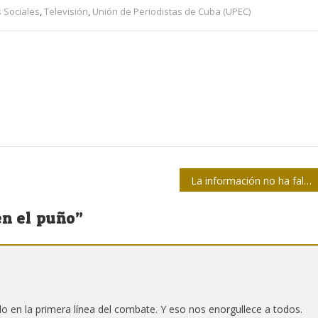
 Sociales
,
Televisión
,
Unión de Periodistas de Cuba (UPEC)
La información no ha faltado
en el puño
”
 en la primera línea del combate. Y eso nos enorgullece a todos.