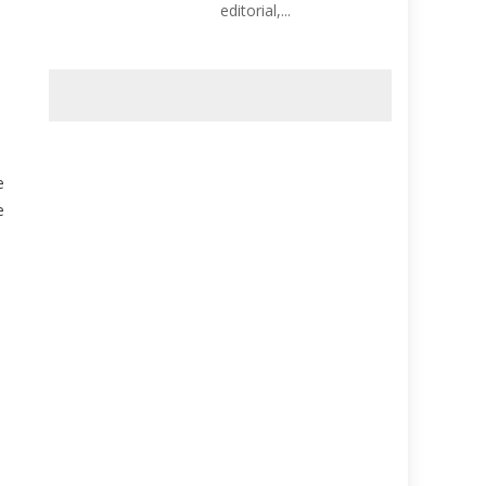
editorial,...
e
e