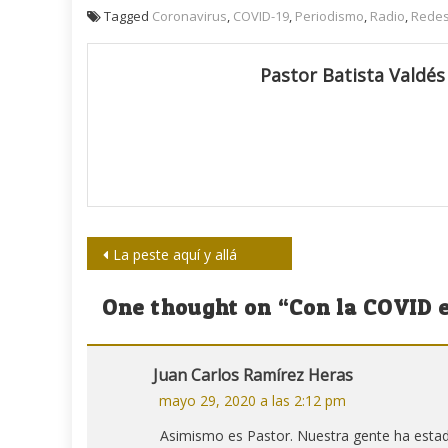
Tagged
Coronavirus
,
COVID-19
,
Periodismo
,
Radio
,
Redes
Pastor Batista Valdés
Navegación
La peste aquí y allá
de
One thought on “
Con la COVID 
entradas
Juan Carlos Ramírez Heras
mayo 29, 2020 a las 2:12 pm
Asimismo es Pastor. Nuestra gente ha estado