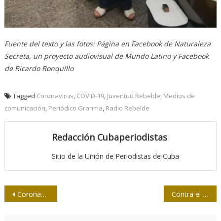
Fuente del texto y las fotos: Página en Facebook de Naturaleza
Secreta, un proyecto audiovisual de Mundo Latino y Facebook
de Ricardo Ronquillo
Tagged
Coronavirus
,
COVID-19
,
Juventud Rebelde
,
Medios de
comunicación
,
Periódico Granma
,
Radio Rebelde
Redacción Cubaperiodistas
Sitio de la Unión de Periodistas de Cuba
Navegación
Coronavirus: Aumenta la confianza en el periodismo y cae en las redes sociales, según estudios en Reino Unido
Contra el virus, responsabilidad
de