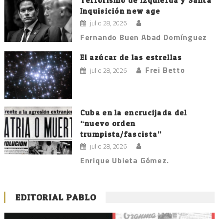
Terrorismo de izquierda y Santa
Inquisición new age
julio 28, 2026
Fernando Buen Abad Domínguez
El azúcar de las estrellas
Frei Betto
julio 28, 2026
Cuba en la encrucijada del
“nuevo orden
trumpista/fascista”
julio 28, 2026
Enrique Ubieta Gómez.
EDITORIAL PABLO