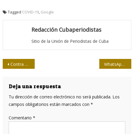
Tagged
COVID-19
,
Google
Redacción Cubaperiodistas
Sitio de la Unión de Periodistas de Cuba
Navegación
Contra el virus, responsabilidad
WhatsApp solo permitirá reenviar ciertos mensajes a un chat cada vez para frenar los bulos
de
entradas
Deja una respuesta
Tu dirección de correo electrónico no será publicada.
Los
campos obligatorios están marcados con
*
Comentario
*