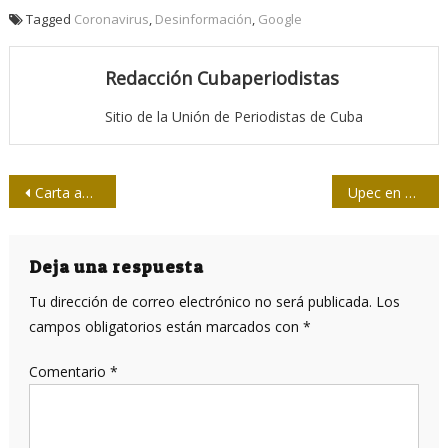
Tagged
Coronavirus
,
Desinformación
,
Google
Redacción Cubaperiodistas
Sitio de la Unión de Periodistas de Cuba
Navegación
Carta abierta internacional pide fin del bloqueo
Upec en Las Tunas cuida de los colegas mayores
de
entradas
Deja una respuesta
Tu dirección de correo electrónico no será publicada.
Los
campos obligatorios están marcados con
*
Comentario
*