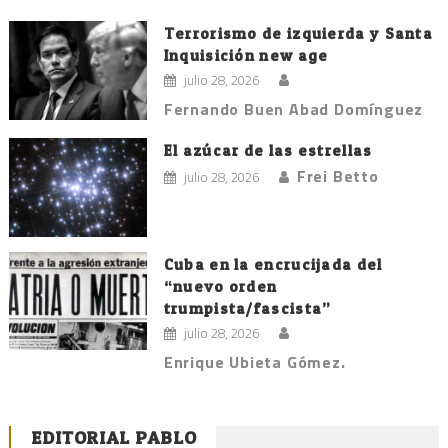
Terrorismo de izquierda y Santa
Inquisición new age
julio 28, 2026
Fernando Buen Abad Domínguez
El azúcar de las estrellas
Frei Betto
julio 28, 2026
Cuba en la encrucijada del
“nuevo orden
trumpista/fascista”
julio 28, 2026
Enrique Ubieta Gómez.
EDITORIAL PABLO