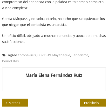
compromiso del periodista con la palabra es “a tiempo completo,
a vida completa”.
García Márquez, y no sobra citarlo, ha dicho que
se equivocan los
que niegan que el periodista es un artista.
Un oficio difícil, obligado a muchas renuncias y abocado a muchas
satisfacciones.
Tagged
Coronavirus
,
COVID-19
,
Mayabeque
,
Periodismo
,
Periodistas
María Elena Fernández Ruiz
Navegación
Matanzas: Mantener la vitalidad de la radio, pero cuidando a nuestra gente (+ Videos)
Prohibido olvidar a Henry Reeve