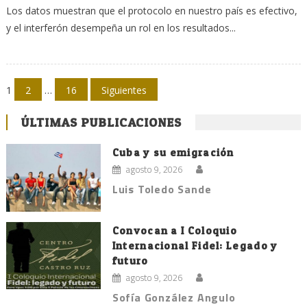
Los datos muestran que el protocolo en nuestro país es efectivo,
y el interferón desempeña un rol en los resultados...
Navegación
1
2
…
16
Siguientes
de
ÚLTIMAS PUBLICACIONES
entradas
Cuba y su emigración
agosto 9, 2026
Luis Toledo Sande
Convocan a I Coloquio
Internacional Fidel: Legado y
futuro
agosto 9, 2026
Sofía González Angulo