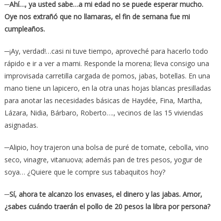
─Ahí…, ya usted sabe…a mi edad no se puede esperar mucho.
Oye nos extrañó que no llamaras, el fin de semana fue mi
cumpleaños.
─¡Ay, verdad!…casi ni tuve tiempo, aproveché para hacerlo todo
rápido e ir a ver a mami. Responde la morena; lleva consigo una
improvisada carretilla cargada de pomos, jabas, botellas. En una
mano tiene un lapicero, en la otra unas hojas blancas presilladas
para anotar las necesidades básicas de Haydée, Fina, Martha,
Lázara, Nidia, Bárbaro, Roberto…., vecinos de las 15 viviendas
asignadas.
─Alipio, hoy trajeron una bolsa de puré de tomate, cebolla, vino
seco, vinagre, vitanuova; además pan de tres pesos, yogur de
soya… ¿Quiere que le compre sus tabaquitos hoy?
─Sí, ahora te alcanzo los envases, el dinero y las jabas. Amor,
¿sabes cuándo traerán el pollo de 20 pesos la libra por persona?