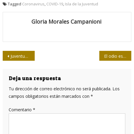
Tagged
Coronavirus
,
COVID-19
,
Isla de la Juventud
Gloria Morales Campanioni
Navegación
Juventud Técnica, gestión de contenidos en tiempos de Covid-19
El odio es falta de imaginación
de
entradas
Deja una respuesta
Tu dirección de correo electrónico no será publicada.
Los
campos obligatorios están marcados con
*
Comentario
*