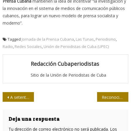
Prensa Cubana
mantienen la idea de incentivar “la investigación y
la innovación en el sistema de medios de comunicación públicos
cubanos, para lograr un nuevo modelo de prensa socialista y
moderno”.
Tagged
Jornada de la Prensa Cubana
,
Las Tunas
,
Periodismo
,
Radio
,
Redes Sociales
,
Unión de Periodistas de Cuba (UPEC)
Redacción Cubaperiodistas
Sitio de la Unión de Periodistas de Cuba
Navegación
A setenta y un años de un ultraje a José Martí
Reconocimiento de la Upec al Ministerio de Comunicaciones
de
entradas
Deja una respuesta
Tu dirección de correo electrónico no será publicada.
Los