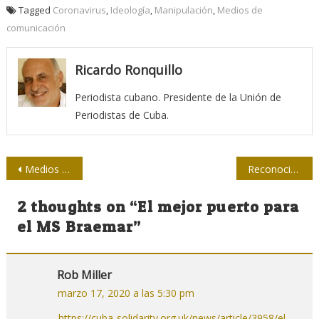
Tagged
Coronavirus
,
Ideología
,
Manipulación
,
Medios de
comunicación
Ricardo Ronquillo
Periodista cubano. Presidente de la Unión de
Periodistas de Cuba.
Navegación
Medios de EE.UU. critican duro a Trump por mal manejo de pandemia Covid-19
Reconocimiento de la Anap a periodistas por Día de la Prensa Cubana
de
2 thoughts on “
El mejor puerto para
entradas
el MS Braemar
”
Rob Miller
marzo 17, 2020 a las 5:30 pm
https://cuba-solidarity.org.uk/news/article/3958/el-