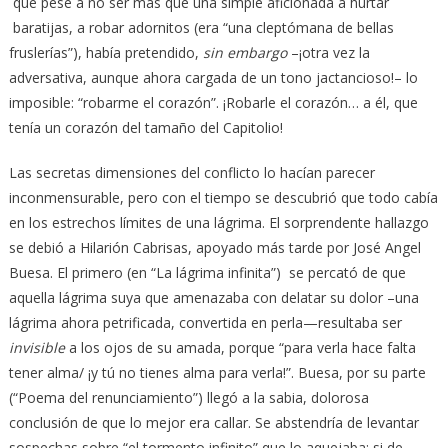
que pese a no ser más que una simple aficionada a hurtar
baratijas, a robar adornitos (era “una cleptómana de bellas
fruslerías”), había pretendido,
sin embargo
–¡otra vez la
adversativa, aunque ahora cargada de un tono jactancioso!– lo
imposible: “robarme el corazón”. ¡Robarle el corazón… a él, que
tenía un corazón del tamaño del Capitolio!
Las secretas dimensiones del conflicto lo hacían parecer
inconmensurable, pero con el tiempo se descubrió que todo cabía
en los estrechos límites de una lágrima. El sorprendente hallazgo
se debió a Hilarión Cabrisas, apoyado más tarde por José Angel
Buesa. El primero (en “La lágrima infinita”) se percató de que
aquella lágrima suya que amenazaba con delatar su dolor –una
lágrima ahora petrificada, convertida en perla—resultaba ser
invisible
a los ojos de su amada, porque “para verla hace falta
tener alma/ ¡y tú no tienes alma para verla!”. Buesa, por su parte
(“Poema del renunciamiento”) llegó a la sabia, dolorosa
conclusión de que lo mejor era callar. Se abstendría de levantar
sospechas sobre “el tormento infinito” que lo aquejaba; si de