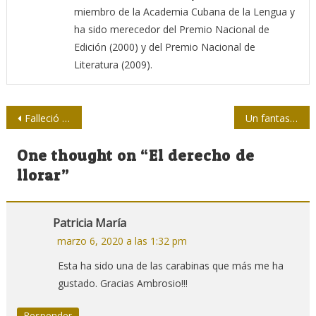
miembro de la Academia Cubana de la Lengua y
ha sido merecedor del Premio Nacional de
Edición (2000) y del Premio Nacional de
Literatura (2009).
Navegación
Falleció el periodista Juan Rodríguez Licea, fundador del periódico La Demajagua
Un fantasma recorre Estados Unidos
de
One thought on “
El derecho de
entradas
llorar
”
Patricia María
marzo 6, 2020 a las 1:32 pm
Esta ha sido una de las carabinas que más me ha
gustado. Gracias Ambrosio!!!
Responder