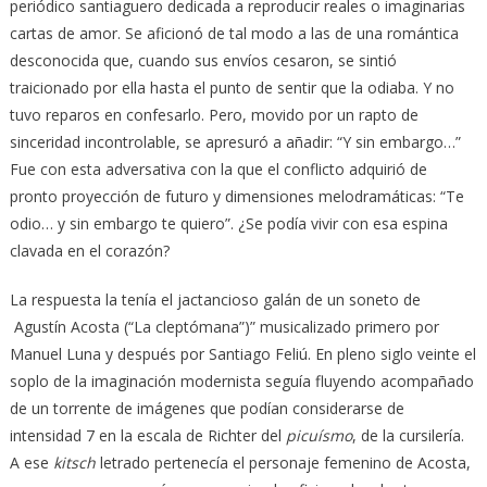
periódico santiaguero dedicada a reproducir reales o imaginarias
cartas de amor. Se aficionó de tal modo a las de una romántica
desconocida que, cuando sus envíos cesaron, se sintió
traicionado por ella hasta el punto de sentir que la odiaba. Y no
tuvo reparos en confesarlo. Pero, movido por un rapto de
sinceridad incontrolable, se apresuró a añadir: “Y sin embargo…”
Fue con esta adversativa con la que el conflicto adquirió de
pronto proyección de futuro y dimensiones melodramáticas: “Te
odio… y sin embargo te quiero”. ¿Se podía vivir con esa espina
clavada en el corazón?
La respuesta la tenía el jactancioso galán de un soneto de
Agustín Acosta (“La cleptómana”)” musicalizado primero por
Manuel Luna y después por Santiago Feliú. En pleno siglo veinte el
soplo de la imaginación modernista seguía fluyendo acompañado
de un torrente de imágenes que podían considerarse de
intensidad 7 en la escala de Richter del
picuísmo
, de la cursilería.
A ese
kitsch
letrado pertenecía el personaje femenino de Acosta,