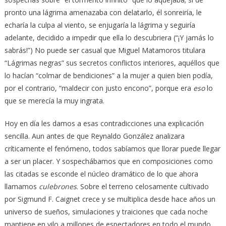
pronto una lágrima amenazaba con delatarlo, él sonreiría, le
echaría la culpa al viento, se enjugaría la lágrima y seguiría
adelante, decidido a impedir que ella lo descubriera (“¡Y jamás lo
sabrás!”) No puede ser casual que Miguel Matamoros titulara
“Lágrimas negras” sus secretos conflictos interiores, aquéllos que
lo hacían “colmar de bendiciones” a la mujer a quien bien podía,
por el contrario, “maldecir con justo encono”, porque era
eso
lo
que se merecía la muy ingrata.
Hoy en día les damos a esas contradicciones una explicación
sencilla. Aun antes de que Reynaldo González analizara
críticamente el fenómeno, todos sabíamos que llorar puede llegar
a ser un placer. Y sospechábamos que en composiciones como
las citadas se esconde el núcleo dramático de lo que ahora
llamamos
culebrones
. Sobre el terreno celosamente cultivado
por Sigmund F. Caignet crece y se multiplica desde hace años un
universo de sueños, simulaciones y traiciones que cada noche
mantiene en vilo a millones de espectadores en todo el mundo.