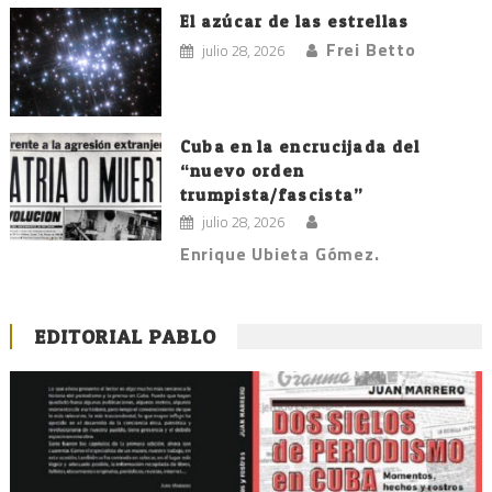
El azúcar de las estrellas
Frei Betto
julio 28, 2026
Cuba en la encrucijada del
“nuevo orden
trumpista/fascista”
julio 28, 2026
Enrique Ubieta Gómez.
EDITORIAL PABLO