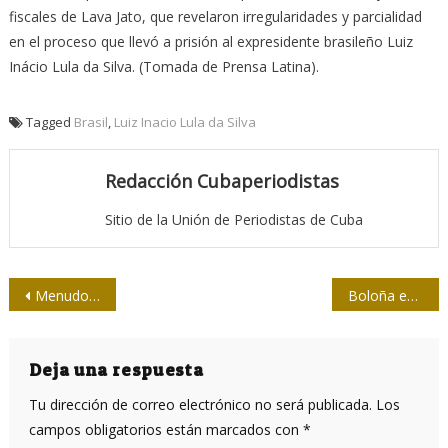
fiscales de Lava Jato, que revelaron irregularidades y parcialidad
en el proceso que llevó a prisión al expresidente brasileño Luiz
Inácio Lula da Silva. (Tomada de Prensa Latina).
Tagged
Brasil
,
Luiz Inacio Lula da Silva
Redacción Cubaperiodistas
Sitio de la Unión de Periodistas de Cuba
Navegación
Menudo susto, “entrevistando” a una serpiente
Boloña en la XXIX Feria del Libro de La Habana
de
entradas
Deja una respuesta
Tu dirección de correo electrónico no será publicada.
Los
campos obligatorios están marcados con
*