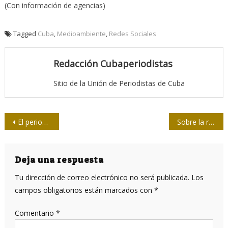
(Con información de agencias)
Tagged
Cuba
,
Medioambiente
,
Redes Sociales
Redacción Cubaperiodistas
Sitio de la Unión de Periodistas de Cuba
Navegación
El periodismo de Gertrudis Gómez de Avellaneda
Sobre la responsabilidad cubana en la representación y la difusión del legado martiano
de
entradas
Deja una respuesta
Tu dirección de correo electrónico no será publicada.
Los
campos obligatorios están marcados con
*
Comentario
*