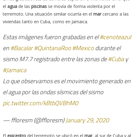
el
agua
de las
piscinas
se movía de forma violenta por el
terremoto. Una situación similar ocurría en el
mar
cercano a las
viviendas tanto en Cuba, como en Jamaica.
Estas imágenes fueron grabadas en el
#cenoteazul
en
#Bacalar
#QuintanaRoo
#Mexico
durante el
sismo M7.7 registrado entre las zonas de
#Cuba
y
#Jamaica
Lo que observamos es el movimiento generado en
el agua por las ondas sísmicas del sismo
pic.twitter.com/kBtbQVBhM0
— ffloresm (@ffloresm)
January 29, 2020
El
epicentro
del terremoto se ubicó en el
mar
, al sur de Cuba y al