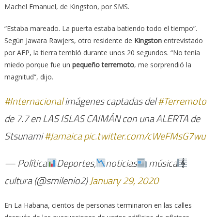
Machel Emanuel, de Kingston, por SMS.
“Estaba mareado. La puerta estaba batiendo todo el tiempo”.
Según Jawara Rawjers, otro residente de
Kingston
entrevistado
por AFP, la tierra tembló durante unos 20 segundos. “No tenía
miedo porque fue un
pequeño terremoto
, me sorprendió la
magnitud”, dijo.
#Internacional
imágenes captadas del
#Terremoto
de 7.7 en LAS ISLAS CAIMÁN con una ALERTA de
Stsunami
#Jamaica
pic.twitter.com/cWeFMsG7wu
— Política
Deportes,
noticias
música
cultura (@smilenio2)
January 29, 2020
En La Habana, cientos de personas terminaron en las calles