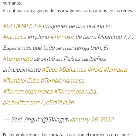
humanas.
A continuación algunas de las imágenes compartidas en las redes:
#ULTIMAHORA
Imágenes de una piscina en
#Jamaica
en pleno
#Temblor
de tierra Magnitud 7,7 .
Esperemos que todo se mantenga bien. El
#terremoto
se sintió en Países caribeños
principalmente
#Cuba
#Bahamas
#Haiti
#Jamaica
#TemblorCuba
#TemblorJamaica
#Terremotojamaica
#Terremotocuba
.
pic.twitter.com/yeEdPlUa3h
— Sasi Vingut (@SVingut)
January 28, 2020
En las grabaciones, las cámaras captaron el momento en el que