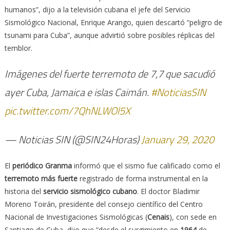
humanos”, dijo a la televisión cubana el jefe del Servicio
Sismológico Nacional, Enrique Arango, quien descartó “peligro de
tsunami para Cuba”, aunque advirtió sobre posibles réplicas del
temblor.
Imágenes del fuerte terremoto de 7,7 que sacudió
ayer Cuba, Jamaica e islas Caimán.
#NoticiasSIN
pic.twitter.com/7QhNLWOl5X
— Noticias SIN (@SIN24Horas)
January 29, 2020
El
periódico
Granma
informó que el sismo fue calificado como el
terremoto más fuerte
registrado de forma instrumental en la
historia del
servicio sismológico cubano
. El doctor Bladimir
Moreno Toirán, presidente del consejo científico del Centro
Nacional de Investigaciones Sismológicas (
Cenais
), con sede en
Santiago de Cuba, dijo que “desde el surgimiento en
1964
de