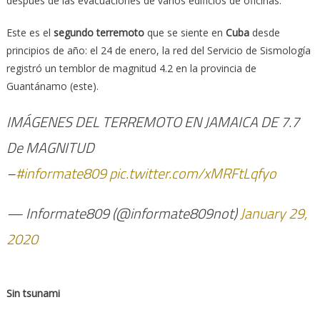
después de las evacuaciones de varios edificios de oficinas.
Este es el
segundo terremoto
que se siente en
Cuba
desde
principios de año: el 24 de enero, la red del Servicio de Sismología
registró un temblor de magnitud 4.2 en la provincia de
Guantánamo (este).
IMÁGENES DEL TERREMOTO EN JAMAICA DE 7.7
De MAGNITUD
–
#informate809
pic.twitter.com/xMRFtLqfyo
— Informate809 (@informate809not)
January 29,
2020
Sin tsunami