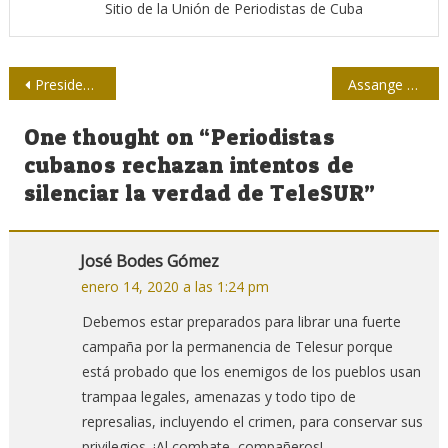
Sitio de la Unión de Periodistas de Cuba
Navegación
Presidenta de Telesur responde a amenazas de cierre por Guaidó
Assange necesita más tiempo con equipo legal en lucha contra extradición a EE.UU.
de
One thought on “
Periodistas
entradas
cubanos rechazan intentos de
silenciar la verdad de TeleSUR
”
José Bodes Gómez
enero 14, 2020 a las 1:24 pm
Debemos estar preparados para librar una fuerte
campaña por la permanencia de Telesur porque
está probado que los enemigos de los pueblos usan
trampaa legales, amenazas y todo tipo de
represalias, incluyendo el crimen, para conservar sus
privilegios. ¡Al combate, compañeros!