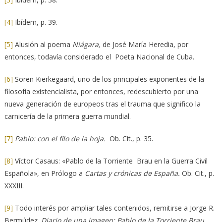
[4]
Ibídem, p. 39.
[5]
Alusión al poema
Niágara,
de José María Heredia, por
entonces, todavía considerado el Poeta Nacional de Cuba.
[6]
Soren Kierkegaard, uno de los principales exponentes de la
filosofía existencialista, por entonces, redescubierto por una
nueva generación de europeos tras el trauma que significo la
carnicería de la primera guerra mundial.
[7]
Pablo: con el filo de la hoja.
Ob. Cit., p. 35.
[8]
Víctor Casaus: «Pablo de la Torriente Brau en la Guerra Civil
Española», en Prólogo a
Cartas y crónicas de España.
Ob. Cit., p.
XXXIII.
[9]
Todo interés por ampliar tales contenidos, remitirse a Jorge R.
Bermúdez.
Diario de una imagen: Pablo de la Torriente Brau,