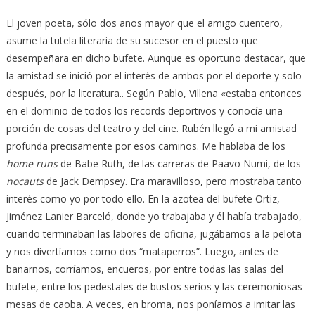
El joven poeta, sólo dos años mayor que el amigo cuentero,
asume la tutela literaria de su sucesor en el puesto que
desempeñara en dicho bufete. Aunque es oportuno destacar, que
la amistad se inició por el interés de ambos por el deporte y solo
después, por la literatura.. Según Pablo, Villena «estaba entonces
en el dominio de todos los records deportivos y conocía una
porción de cosas del teatro y del cine. Rubén llegó a mi amistad
profunda precisamente por esos caminos. Me hablaba de los
home runs
de Babe Ruth, de las carreras de Paavo Numi, de los
nocauts
de Jack Dempsey. Era maravilloso, pero mostraba tanto
interés como yo por todo ello. En la azotea del bufete Ortiz,
Jiménez Lanier Barceló, donde yo trabajaba y él había trabajado,
cuando terminaban las labores de oficina, jugábamos a la pelota
y nos divertíamos como dos “mataperros”. Luego, antes de
bañarnos, corríamos, encueros, por entre todas las salas del
bufete, entre los pedestales de bustos serios y las ceremoniosas
mesas de caoba. A veces, en broma, nos poníamos a imitar las