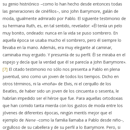
su genio histriónico –como lo han hecho desde entonces todas
las generaciones de cinéfilos–, sino John Barrymore, galán de
moda, igualmente admirado por Pablo. El siguiente testimonio de
su hermana Ruth, es, en tal sentido, revelador: «Él tenía un pelo
muy bonito, ondeado: nunca en la vida se puso sombrero. En
aquella época se usaba mucho el sombrero, pero él siempre lo
llevaba en la mano. Además, era muy elegante al caminar,
caminaba muy erguido. Y presumía de su perfil. Él se miraba en el
espejo y decía que la verdad que él se parecía a John Barrymore».
[7]
El citado testimonio no sólo nos presenta a Pablo en plena
juventud, sino como un joven de todos los tiempos. Dicho en
otros términos, ni la «moña» de Elvis, ni el cerquillo de los
Beatles, de haber sido un joven de los cincuenta o sesenta, le
habrían impedido ser el héroe que fue. Para aquellas ortodoxias
que han comido tanta mierda con los gustos de moda entre los
jóvenes de diferentes épocas, ningún mentís mejor que el
ejemplo de
Nene ‒
como la familia llamaba a Pablo desde niño
‒,
orgulloso de su cabellera y de su perfil a lo Barrymore. Pero, si