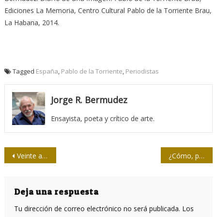
Ediciones La Memoria, Centro Cultural Pablo de la Torriente Brau,
La Habana, 2014.
Tagged
España
,
Pablo de la Torriente
,
Periodistas
Jorge R. Bermudez
Ensayista, poeta y crítico de arte.
Navegación
Veinte años de la Mesa Redonda: La Revolución tiene que ser comunicada
¿Cómo, por qué y para qué debemos conocer a Santiago Álvarez?
de
entradas
Deja una respuesta
Tu dirección de correo electrónico no será publicada.
Los