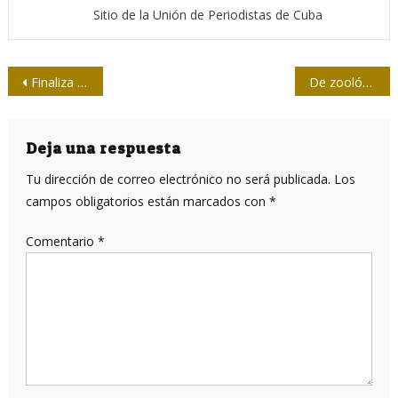
Sitio de la Unión de Periodistas de Cuba
Navegación
Finaliza XIX Salón Internacional de Humor Gráfico, Santa Clara 2019
De zoológicos y fotógrafos entre fieras
de
entradas
Deja una respuesta
Tu dirección de correo electrónico no será publicada.
Los
campos obligatorios están marcados con
*
Comentario
*