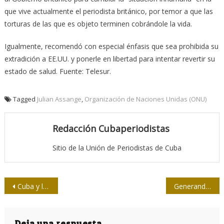
que vive actualmente el periodista británico, por temor a que las
torturas de las que es objeto terminen cobrándole la vida.
Igualmente, recomendó con especial énfasis que sea prohibida su
extradición a EE.UU. y ponerle en libertad para intentar revertir su
estado de salud. Fuente: Telesur.
Tagged
Julian Assange
,
Organización de Naciones Unidas (ONU)
Redacción Cubaperiodistas
Sitio de la Unión de Periodistas de Cuba
Navegación
Cuba y las “tropas cibernéticas”: Cómo se manipula un estudio
Generando periodismo de género
de
Deja una respuesta