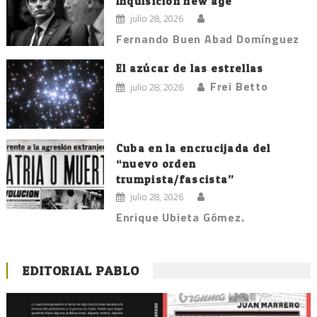
Inquisición new age
julio 28, 2026
Fernando Buen Abad Domínguez
El azúcar de las estrellas
Frei Betto
julio 28, 2026
Cuba en la encrucijada del
“nuevo orden
trumpista/fascista”
julio 28, 2026
Enrique Ubieta Gómez.
EDITORIAL PABLO