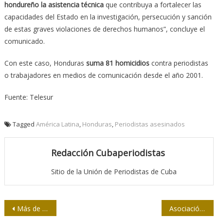
hondureño la asistencia técnica
que contribuya a fortalecer las
capacidades del Estado en la investigación, persecución y sanción
de estas graves violaciones de derechos humanos”, concluye el
comunicado.
Con este caso, Honduras
suma 81 homicidios
contra periodistas
o trabajadores en medios de comunicación desde el año 2001.
Fuente: Telesur
Tagged
América Latina
,
Honduras
,
Periodistas asesinados
Redacción Cubaperiodistas
Sitio de la Unión de Periodistas de Cuba
Navegación
Más de 30 agresiones contra trabajadores de la prensa en Chile
Asociación periodística de China condena ataque a sede de la agencia Xinhua en Hong Kong