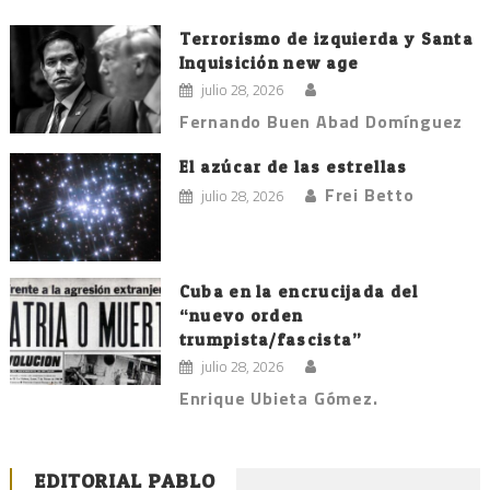
Terrorismo de izquierda y Santa
Inquisición new age
julio 28, 2026
Fernando Buen Abad Domínguez
El azúcar de las estrellas
Frei Betto
julio 28, 2026
Cuba en la encrucijada del
“nuevo orden
trumpista/fascista”
julio 28, 2026
Enrique Ubieta Gómez.
EDITORIAL PABLO