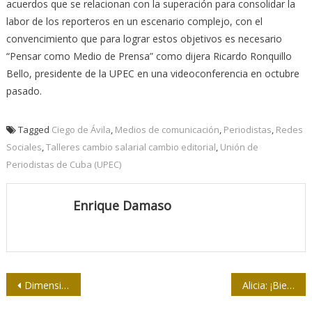
acuerdos que se relacionan con la superación para consolidar la
labor de los reporteros en un escenario complejo, con el
convencimiento que para lograr estos objetivos es necesario
“Pensar como Medio de Prensa” como dijera Ricardo Ronquillo
Bello, presidente de la UPEC en una videoconferencia en octubre
pasado.
Tagged
Ciego de Ávila
,
Medios de comunicación
,
Periodistas
,
Redes
Sociales
,
Talleres cambio salarial cambio editorial
,
Unión de
Periodistas de Cuba (UPEC)
Enrique Damaso
Navegación
Dimensión de Eusebio
Alicia: ¡Bienvenida al sitial eterno de la Cubanidad!