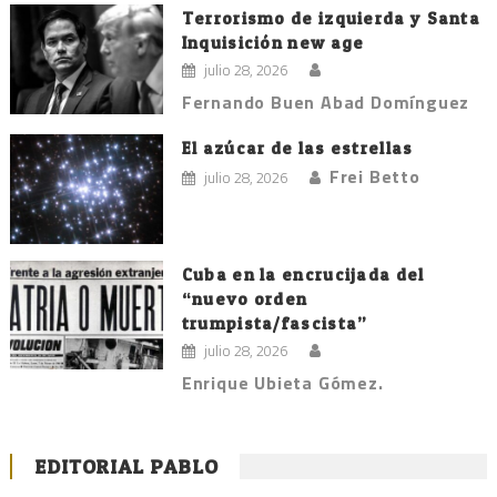
Terrorismo de izquierda y Santa
Inquisición new age
julio 28, 2026
Fernando Buen Abad Domínguez
El azúcar de las estrellas
Frei Betto
julio 28, 2026
Cuba en la encrucijada del
“nuevo orden
trumpista/fascista”
julio 28, 2026
Enrique Ubieta Gómez.
EDITORIAL PABLO