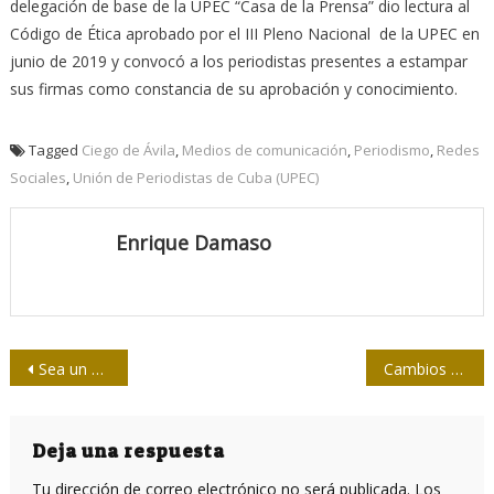
delegación de base de la UPEC “Casa de la Prensa” dio lectura al
Código de Ética aprobado por el III Pleno Nacional de la UPEC en
junio de 2019 y convocó a los periodistas presentes a estampar
sus firmas como constancia de su aprobación y conocimiento.
Tagged
Ciego de Ávila
,
Medios de comunicación
,
Periodismo
,
Redes
Sociales
,
Unión de Periodistas de Cuba (UPEC)
Enrique Damaso
Navegación
Sea un buen descalificador, aprenda de los mejores
Cambios en función de la eficiencia
de
entradas
Deja una respuesta
Tu dirección de correo electrónico no será publicada.
Los