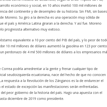
rollo económico y social, en 10 años invirtió 100 mil millones de
lencia del continente y de desempleo de su historia. Sin FMI, sin bases
 de Moreno. Su giro a la derecha es una operación muy sólida de
e el país y América Latina giraran a la derecha. Y así fue. Moreno
elo progresista alternativo muy exitoso.
éstamo equivalente a 10 por ciento del PIB del país, y lo peor de tod
ibir 10 mil millones de dólares aumentó la gasolina en 123 por ciento
o un perdonazo de 4 mil 500 millones de dólares a los empresarios m
 Correa podría amedrentar a la gente y frenar cualquier tipo de
ervicial seudoizquierda ecuatoriana, nace del hecho de que no conocen
s. La respuesta a la Revolución de los Zánganos es la de endurecer el
n el estado de excepción las manifestaciones serán enfrentadas.
del peor gobierno de la historia del país. Hago una apuesta con el
 hasta diciembre de 2019 como presidente.