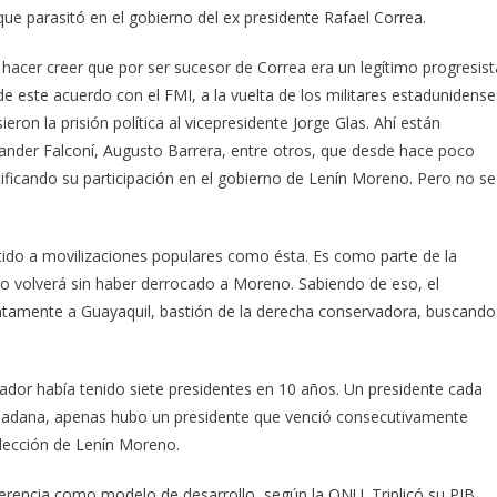
ue parasitó en el gobierno del ex presidente Rafael Correa.
 hacer creer que por ser sucesor de Correa era un legítimo progresist
 de este acuerdo con el FMI, a la vuelta de los militares estadunidense
eron la prisión política al vicepresidente Jorge Glas. Ahí están
nder Falconí, Augusto Barrera, entre otros, que desde hace poco
tificando su participación en el gobierno de Lenín Moreno. Pero no se
tido a movilizaciones populares como ésta. Es como parte de la
es no volverá sin haber derrocado a Moreno. Sabiendo de eso, el
iatamente a Guayaquil, bastión de la derecha conservadora, buscando
uador había tenido siete presidentes en 10 años. Un presidente cada
udadana, apenas hubo un presidente que venció consecutivamente
 elección de Lenín Moreno.
rencia como modelo de desarrollo, según la ONU. Triplicó su PIB,