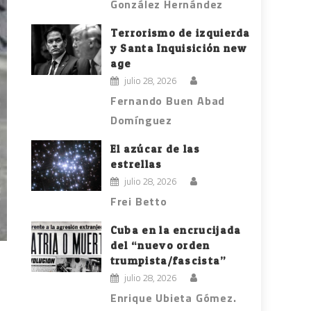
González Hernández
Terrorismo de izquierda
y Santa Inquisición new
age
julio 28, 2026
Fernando Buen Abad
Domínguez
El azúcar de las
estrellas
julio 28, 2026
Frei Betto
Cuba en la encrucijada
del “nuevo orden
trumpista/fascista”
julio 28, 2026
Enrique Ubieta Gómez.