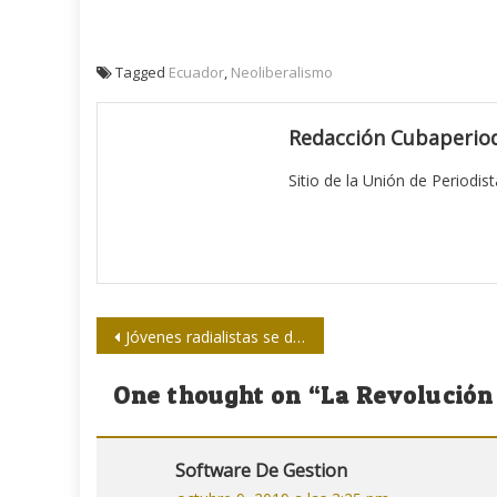
Tagged
Ecuador
,
Neoliberalismo
Redacción Cubaperiod
Sitio de la Unión de Periodis
Navegación
Jóvenes radialistas se darán cita en Vuelta Abajo
de
One thought on “
La Revolución
entradas
Software De Gestion