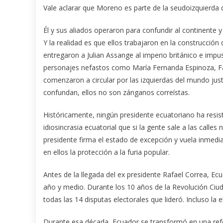
Vale aclarar que Moreno es parte de la seudoizquierda q
Él y sus aliados operaron para confundir al continente y
Y la realidad es que ellos trabajaron en la construcción
entregaron a Julian Assange al imperio británico e impusi
personajes nefastos como María Fernanda Espinoza, Fa
comenzaron a circular por las izquierdas del mundo jus
confundan, ellos no son zánganos correístas.
Históricamente, ningún presidente ecuatoriano ha resis
idiosincrasia ecuatorial que si la gente sale a las call
presidente firma el estado de excepción y vuela inmed
en ellos la protección a la furia popular.
Antes de la llegada del ex presidente Rafael Correa, Ec
año y medio. Durante los 10 años de la Revolución Ci
todas las 14 disputas electorales que lideró. Incluso la
Durante esa década, Ecuador se transformó en una refe