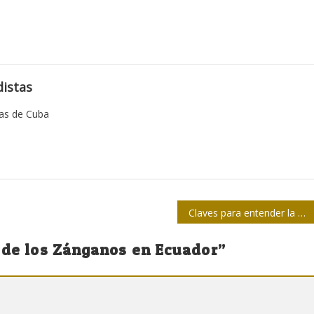
istas
tas de Cuba
Claves para entender la Estructura del Estado Cubano
 de los Zánganos en Ecuador
”