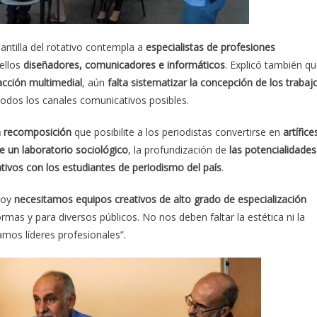
lantilla del rotativo contempla a
especialistas de profesiones
 ellos
diseñadores, comunicadores e informáticos
. Explicó también q
acción multimedial
, aún
falta sistematizar la concepción de los trabaj
todos los canales comunicativos posibles.
una recomposición
que posibilite a los periodistas convertirse en
artífice
de un laboratorio sociológico
, la profundización de
las potencialidades
tivos con los estudiantes de periodismo del país
.
 hoy
necesitamos equipos creativos de alto grado de especialización
rmas y para diversos públicos. No nos deben faltar la estética ni la
tamos líderes profesionales”.