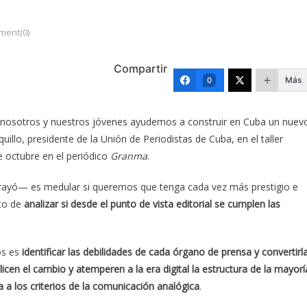
ent(0)
Compartir
Más
0
 nosotros y nuestros jóvenes ayudemos a construir en Cuba un nuev
illo, presidente de la Unión de Periodistas de Cuba, en el taller
e octubre en el periódico
Granma
.
rayó— es medular si queremos que tenga cada vez más prestigio e
ito de
analizar si desde el punto de vista editorial se cumplen las
os es
identificar las debilidades de cada órgano de prensa y convertirl
licen el cambio y atemperen a la era digital la estructura de la mayorí
 a los criterios de la comunicación analógica
.