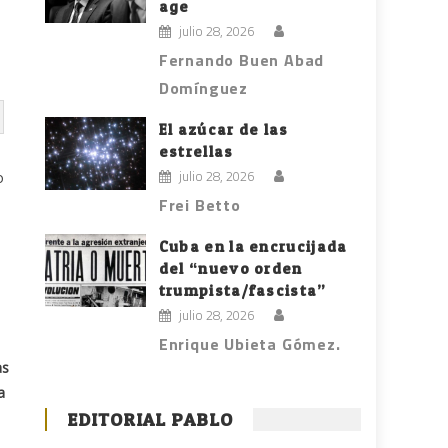
age
julio 28, 2026
Fernando Buen Abad
Domínguez
El azúcar de las
estrellas
julio 28, 2026
o
Frei Betto
Cuba en la encrucijada
del “nuevo orden
trumpista/fascista”
julio 28, 2026
Enrique Ubieta Gómez.
as
a
EDITORIAL PABLO