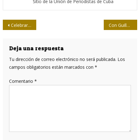
Sitio de la Unión de Periodistas de Cuba
Navegación
Celebrará la Upec el taller “Cambio salarial, cambio editorial”
Con Guillén, la prensa camagüeyana
de
entradas
Deja una respuesta
Tu dirección de correo electrónico no será publicada.
Los
campos obligatorios están marcados con
*
Comentario
*