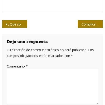
Navegación
¿Qué son los dominios en Internet?
Cómplices y culpables
de
entradas
Deja una respuesta
Tu dirección de correo electrónico no será publicada.
Los
campos obligatorios están marcados con
*
Comentario
*