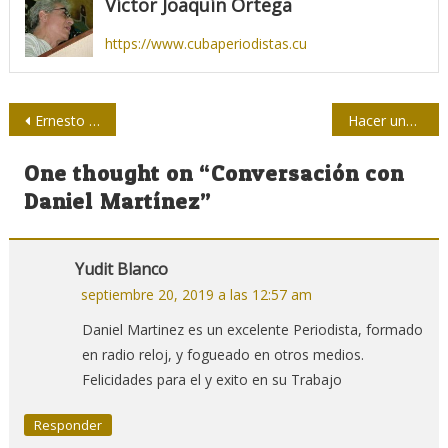
Víctor Joaquín Ortega
https://www.cubaperiodistas.cu
Navegación
Ernesto Ocaña: el fotorreportero que dejó testimonio del asesinato de Frank País
Hacer una prensa pública entre todos
de
One thought on “
Conversación con
entradas
Daniel Martínez
”
Yudit Blanco
septiembre 20, 2019 a las 12:57 am
Daniel Martinez es un excelente Periodista, formado
en radio reloj, y fogueado en otros medios.
Felicidades para el y exito en su Trabajo
Responder