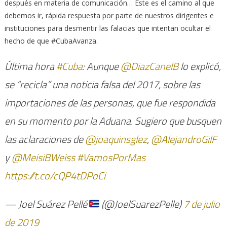
después en materia de comunicación… Este es el camino al que
debemos ir, rápida respuesta por parte de nuestros dirigentes e
instituciones para desmentir las falacias que intentan ocultar el
hecho de que #CubaAvanza.
Última hora
#Cuba
: Aunque
@DiazCanelB
lo explicó,
se “recicla” una noticia falsa del 2017, sobre las
importaciones de las personas, que fue respondida
en su momento por la Aduana. Sugiero que busquen
las aclaraciones de
@joaquinsglez
,
@AlejandroGilF
y
@MeisiBWeiss
#VamosPorMas
https://t.co/cQP4tDPoCi
— Joel Suárez Pellé
(@JoelSuarezPelle)
7 de julio
de 2019