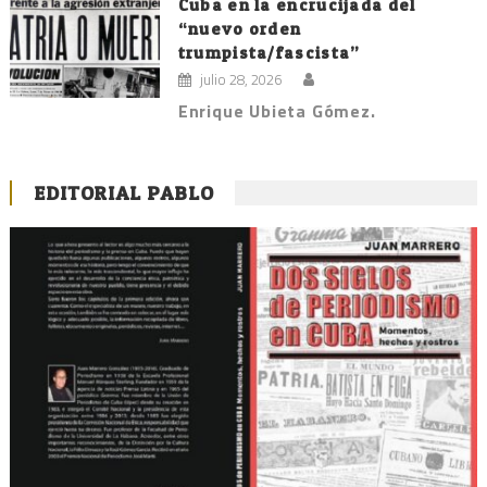
Cuba en la encrucijada del
“nuevo orden
trumpista/fascista”
julio 28, 2026
Enrique Ubieta Gómez.
EDITORIAL PABLO