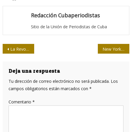
Redacción Cubaperiodistas
Sitio de la Unión de Periodistas de Cuba
Navegación
La Revolución cubana impactó en Gregorio Selser
New York Times destapa mentiras y corrupción en Radio y TV Martí
de
entradas
Deja una respuesta
Tu dirección de correo electrónico no será publicada.
Los
campos obligatorios están marcados con
*
Comentario
*