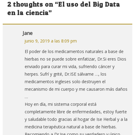
de
2 thoughts on “
El uso del Big Data
entradas
en la ciencia
”
Jane
junio 9, 2019 a las 8:09 pm
El poder de los medicamentos naturales a base de
hierbas no se puede sobre enfatizar, Dr.Si eres Dios
enviado para curar mi vida, sufriendo cáncer y
herpes. Sufrí y grité, Dr.ISE sálvame …, los
medicamentos ingleses solo destruyen el
mecanismo de mi cuerpo y me causaron más daños
…
Hoy en día, mi sistema corporal está
completamente libre de enfermedades, estoy fuerte
y saludable todo gracias al hogar de Ise Herbal y a la
medicina terapéutica natural a base de hierbas.
Recomiendo a Dr.Ise como su verdadero y único