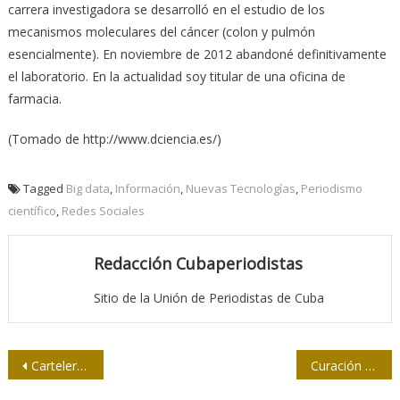
carrera investigadora se desarrolló en el estudio de los
mecanismos moleculares del cáncer (colon y pulmón
esencialmente). En noviembre de 2012 abandoné definitivamente
el laboratorio. En la actualidad soy titular de una oficina de
farmacia.
(Tomado de http://www.dciencia.es/)
Tagged
Big data
,
Información
,
Nuevas Tecnologías
,
Periodismo
científico
,
Redes Sociales
Redacción Cubaperiodistas
Sitio de la Unión de Periodistas de Cuba
Navegación
Cartelera Cinematográfica Cubana, un texto muy útil
Curación de contenidos, un viejo concepto en el escenario digital