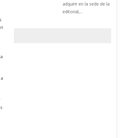
adquirir en la sede de la
editorial,...
s
én
ta
 a
r
os