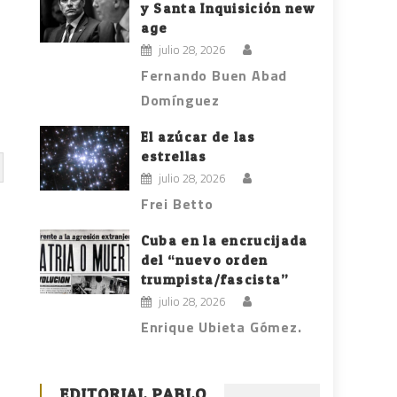
y Santa Inquisición new
age
julio 28, 2026
Fernando Buen Abad
Domínguez
El azúcar de las
estrellas
julio 28, 2026
Frei Betto
Cuba en la encrucijada
del “nuevo orden
trumpista/fascista”
julio 28, 2026
Enrique Ubieta Gómez.
EDITORIAL PABLO