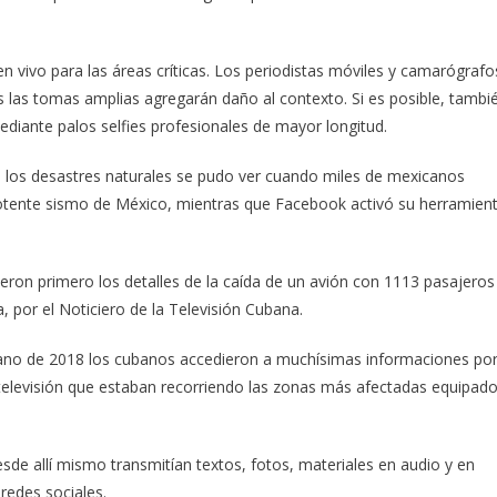
n vivo para las áreas críticas. Los periodistas móviles y camarógrafo
s las tomas amplias agregarán daño al contexto. Si es posible, tambi
diante palos selfies profesionales de mayor longitud.
e los desastres naturales se pudo ver cuando miles de mexicanos
 potente sismo de México, mientras que Facebook activó su herramien
ron primero los detalles de la caída de un avión con 1113 pasajeros
, por el Noticiero de la Televisión Cubana.
 verano de 2018 los cubanos accedieron a muchísimas informaciones po
 televisión que estaban recorriendo las zonas más afectadas equipad
sde allí mismo transmitían textos, fotos, materiales en audio y en
redes sociales.